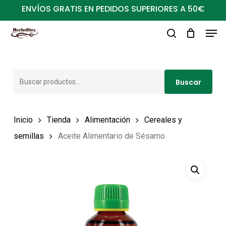
Ir
ENVÍOS GRATIS EN PEDIDOS SUPERIORES A 50€
al
Men
Close
contenido
buscar
Menu
principal
Buscar
Buscar
por:
Inicio
Tienda
Alimentación
Cereales y
semillas
Aceite Alimentario de Sésamo