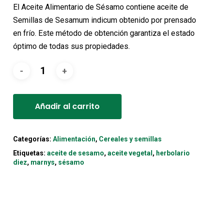
original
actual
El Aceite Alimentario de Sésamo contiene aceite de
era:
es:
Semillas de Sesamum indicum obtenido por prensado
7,20€.
6,85€.
en frío. Este método de obtención garantiza el estado
óptimo de todas sus propiedades.
Alternative:
Añadir al carrito
Categorías:
Alimentación
,
Cereales y semillas
Etiquetas:
aceite de sesamo
,
aceite vegetal
,
herbolario
diez
,
marnys
,
sésamo