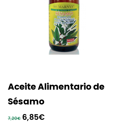
Aceite Alimentario de
Sésamo
El
El
6,85
€
7,20
€
precio
precio