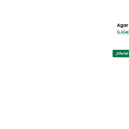
Agar
9,10
¡Oferta!