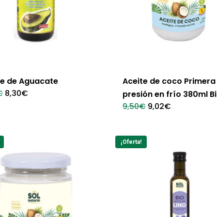
te de Aguacate
Aceite de coco Primera
El
El
€
8,30
€
presión en frío 380ml B
precio
precio
El
El
9,50
€
9,02
€
original
actual
precio
precio
era:
es:
original
actual
9,20€.
8,30€.
era:
es:
9,50€.
9,02€.
¡Oferta!