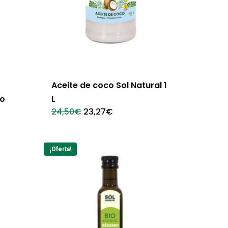
Aceite de coco Sol Natural 1
io
L
El
El
24,50
€
23,27
€
precio
precio
original
actual
era:
es:
24,50€.
23,27€.
¡Oferta!