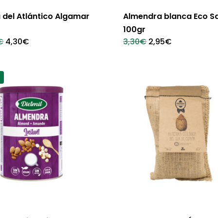
 del Atlántico Algamar
Almendra blanca Eco S
100gr
El
El
El
El
€
4,30
€
3,30
€
2,95
€
precio
precio
precio
precio
original
actual
original
actual
era:
es:
era:
es:
4,75€.
4,30€.
3,30€.
2,95€.