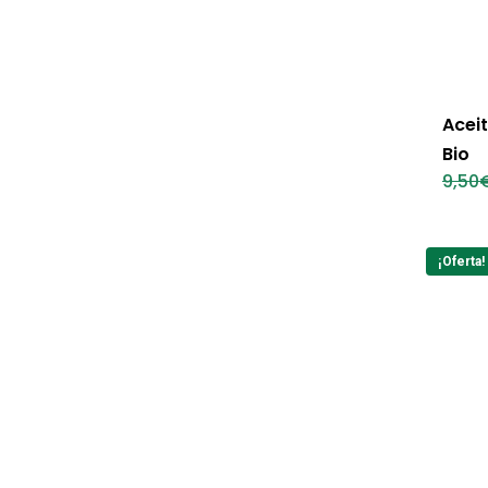
Acei
Bio
9,50
¡Oferta!