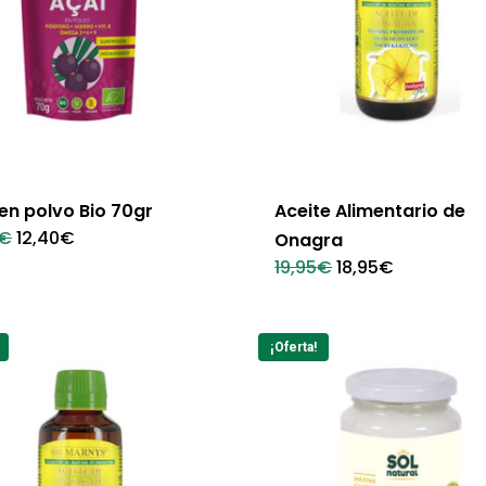
en polvo Bio 70gr
Aceite Alimentario de
El
El
€
12,40
€
Onagra
precio
precio
El
El
19,95
€
18,95
€
original
actual
precio
precio
era:
es:
original
actual
13,75€.
12,40€.
era:
es:
19,95€.
18,95€.
¡Oferta!