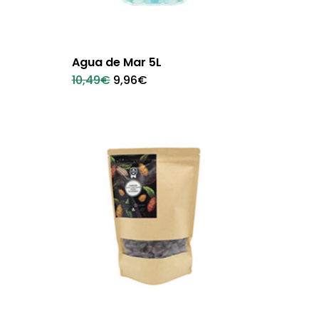
Agua de Mar 5L
El
El
10,49
€
9,96
€
precio
precio
original
actual
era:
es:
10,49€.
9,96€.