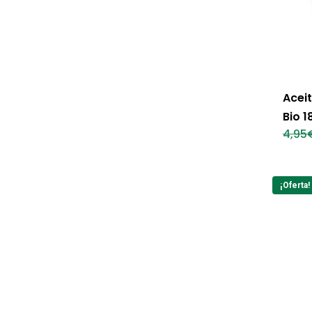
Acei
Bio 1
4,95
¡Oferta!