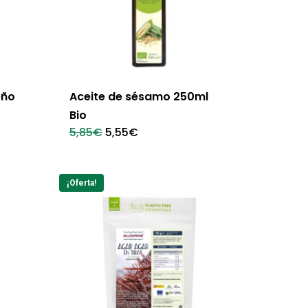
eño
Aceite de sésamo 250ml
Bio
El
El
5,85
€
5,55
€
precio
precio
original
actual
era:
es:
5,85€.
5,55€.
¡Oferta!