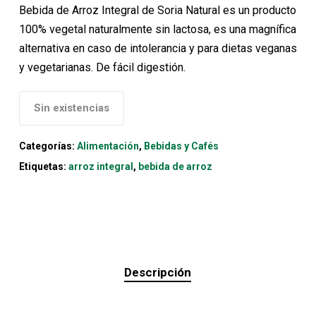
original
actual
Bebida de Arroz Integral de Soria Natural es un producto
era:
es:
100% vegetal naturalmente sin lactosa, es una magnífica
2,00€.
1,90€.
alternativa en caso de intolerancia y para dietas veganas
y vegetarianas. De fácil digestión.
Sin existencias
Categorías:
Alimentación
,
Bebidas y Cafés
Etiquetas:
arroz integral
,
bebida de arroz
Descripción