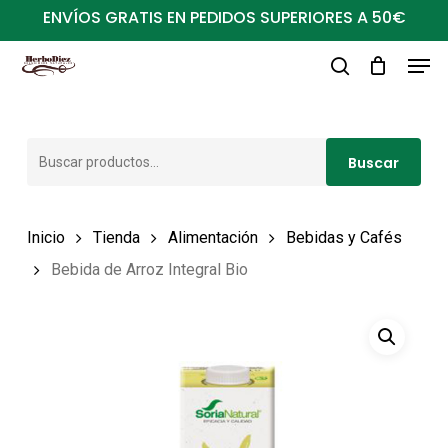
Ir
ENVÍOS GRATIS EN PEDIDOS SUPERIORES A 50€
al
Men
Close
contenido
buscar
Menu
principal
Buscar
Buscar
por:
Inicio
Tienda
Alimentación
Bebidas y Cafés
Bebida de Arroz Integral Bio