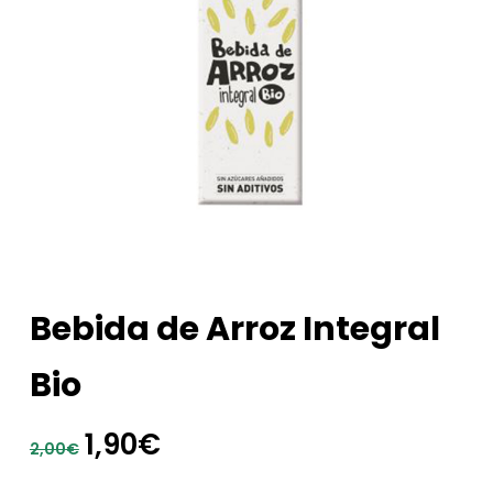
Bebida de Arroz Integral
Bio
El
El
1,90
€
2,00
€
precio
precio