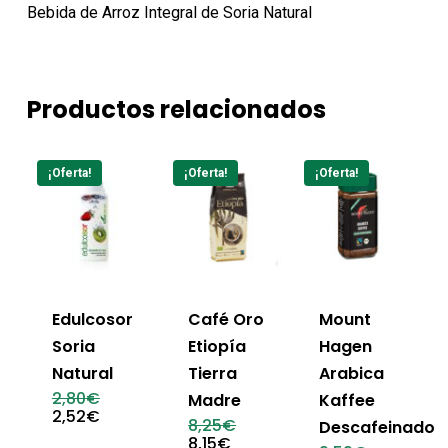
Bebida de Arroz Integral de Soria Natural
Productos relacionados
¡Oferta!
¡Oferta!
¡Oferta!
Edulcosor
Café Oro
Mount
Soria
Etiopía
Hagen
Natural
Tierra
Arabica
El
2,80
€
Madre
Kaffee
precio
El
2,52
€
El
8,25
€
Descafeinado
original
precio
precio
El
8,15
€
era:
actual