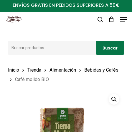
Ir
ENVÍOS GRATIS EN PEDIDOS SUPERIORES A 50€
al
Men
Close
contenido
buscar
Menu
principal
Buscar
Buscar
por:
Inicio
Tienda
Alimentación
Bebidas y Cafés
Café molido BIO