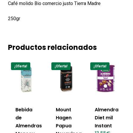
Café molido Bio comercio justo Tierra Madre
250gr
Productos relacionados
¡Oferta!
¡Oferta!
¡Oferta!
Bebida
Mount
Almendra
de
Hagen
Diet mil
Almendras
Papua
Instant
El