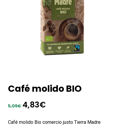
Café molido BIO
El
El
4,83
€
5,09
€
precio
precio
original
actual
Café molido Bio comercio justo Tierra Madre
era:
es: