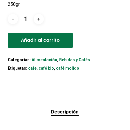
5,09€.
4,83€.
250gr
Alternative:
Añadir al carrito
Categorías:
Alimentación
,
Bebidas y Cafés
Etiquetas:
cafe
,
café bio
,
café molido
Descripción