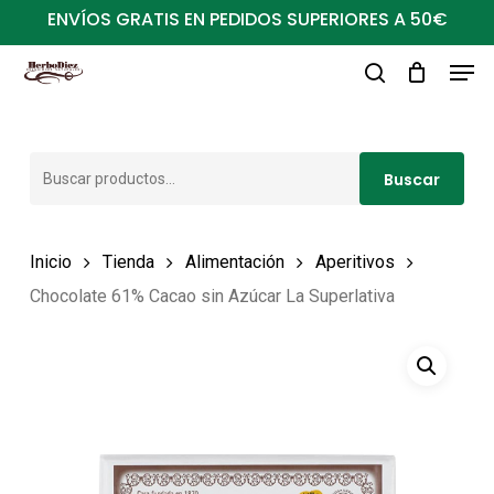
Ir
ENVÍOS GRATIS EN PEDIDOS SUPERIORES A 50€
al
Men
Close
contenido
buscar
Menu
principal
Buscar
Buscar
por:
Inicio
Tienda
Alimentación
Aperitivos
Chocolate 61% Cacao sin Azúcar La Superlativa