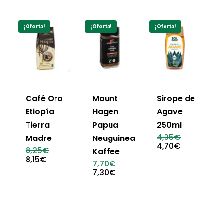
¡Oferta!
¡Oferta!
¡Oferta!
Café Oro
Mount
Sirope de
Etiopía
Hagen
Agave
Tierra
Papua
250ml
El
4,95
€
Madre
Neuguinea
precio
El
4,70
€
El
8,25
€
Kaffee
original
precio
precio
El
8,15
€
era:
actual
El
7,70
€
original
precio
4,95€.
es:
precio
El
7,30
€
era:
actual
4,70€.
original
precio
8,25€.
es:
era:
actual
8,15€.
7,70€.
es:
7,30€.