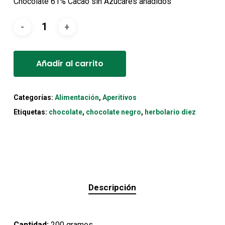
Chocolate 61% Cacao sin Azúcares añadidos
Alternative:
Añadir al carrito
Categorías:
Alimentación
,
Aperitivos
Etiquetas:
chocolate
,
chocolate negro
,
herbolario diez
Descripción
Cantidad:
200 gramos