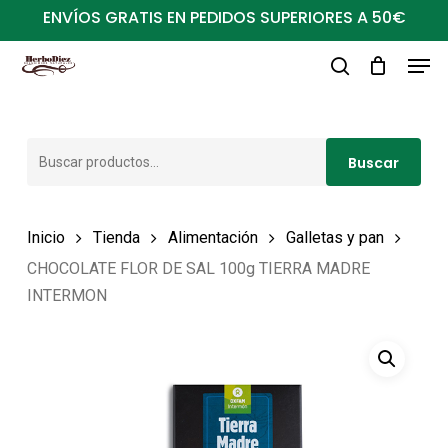
Ir
ENVÍOS GRATIS EN PEDIDOS SUPERIORES A 50€
al
Men
Close
contenido
buscar
Menu
principal
Buscar
Buscar
por:
Inicio
Tienda
Alimentación
Galletas y pan
CHOCOLATE FLOR DE SAL 100g TIERRA MADRE
INTERMON