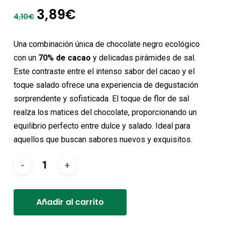
El
El
3,89
€
4,10
€
precio
precio
original
actual
Una combinación única de chocolate negro ecológico
era:
es:
con un
70% de cacao
y delicadas pirámides de sal.
4,10€.
3,89€.
Este contraste entre el intenso sabor del cacao y el
toque salado ofrece una experiencia de degustación
sorprendente y sofisticada. El toque de flor de sal
realza los matices del chocolate, proporcionando un
equilibrio perfecto entre dulce y salado. Ideal para
aquellos que buscan sabores nuevos y exquisitos.
Alternative:
Añadir al carrito