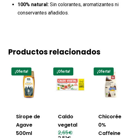
100% natural:
Sin colorantes, aromatizantes ni
conservantes añadidos.
Productos relacionados
¡Oferta!
¡Oferta!
¡Oferta!
Sirope de
Caldo
Chicorée
Agave
vegetal
0%
El
2,65
€
500ml
Caffeine
precio
El