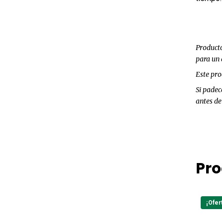
Producto
para un
Este pro
Si padec
antes de
Pro
¡Ofer