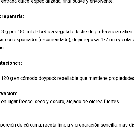
: entrada dulce-especializada, final suave y envolvente.
repararla:
a 3 g por 180 ml de bebida vegetal ó leche de preferencia calien
ar con espumador (recomendado), dejar reposar 1-2 min y colar 
as.
taciones:
y 120 g en cómodo doypack resellable que mantiene propiedade
vación:
 en lugar fresco, seco y oscuro, alejado de olores fuertes.
oporción de cúrcuma, receta limpia y preparación sencilla: más dis