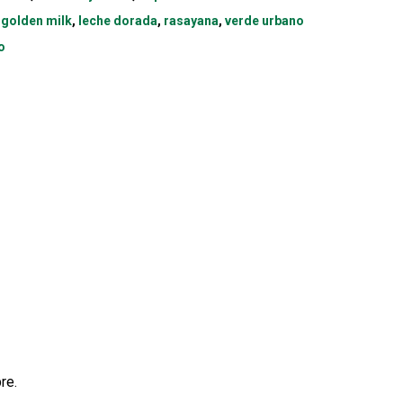
,
golden milk
,
leche dorada
,
rasayana
,
verde urbano
o
re.