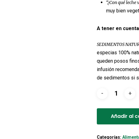
“¿Con qué leche 
muy bien veget
A tener en cuenta
SEDIMENTOS NATUR
especias 100% natu
queden posos finos 
infusión recomendad
de sedimentos si s
Añadir al c
Categorías:
Aliment