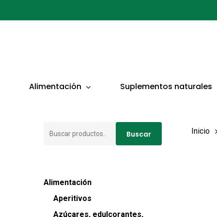
Ir
al
contenido
principal
Presionar ENTER para buscar o ESC para cerrar
Alimentación
Suplementos naturales
Buscar
Inicio
Buscar
por:
Alimentación
Aperitivos
Azúcares, edulcorantes,