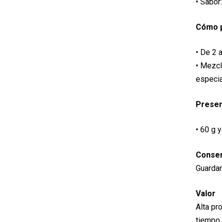
• Sabor
Cómo p
• De 2 
• Mezcl
especi
Presen
• 60 g 
Conser
Guardar
Valor
Alta pr
tiempo.