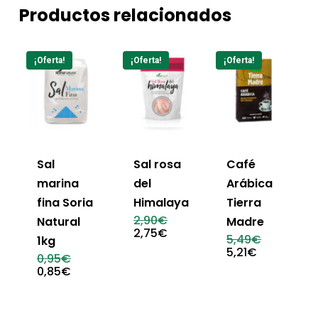
Productos relacionados
¡Oferta!
¡Oferta!
¡Oferta!
Sal
Sal rosa
Café
marina
del
Arábica
fina Soria
Himalaya
Tierra
El
2,90
€
Natural
Madre
precio
El
2,75
€
El
5,49
€
1kg
original
precio
precio
El
5,21
€
era:
actual
El
0,95
€
original
precio
2,90€.
es:
precio
El
0,85
€
era:
actual
2,75€.
original
precio
5,49€.
es:
era:
actual
5,21€.
0,95€.
es:
0,85€.