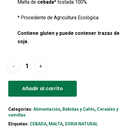
Malta de
cebada
* tostada 100%.
3,65€.
3,46€.
* Procedente de Agricultura Ecológica.
Contiene gluten y puede contener trazas de
soja.
Alternative:
Añadir al carrito
Categorías:
Alimentación
,
Bebidas y Cafés
,
Cereales y
semillas
Etiquetas:
CEBADA
,
MALTA
,
SORIA NATURAL