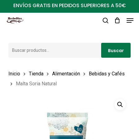
Ir
ENVÍOS GRATIS EN PEDIDOS SUPERIORES A 50€
al
Men
Close
contenido
buscar
Menu
principal
Buscar
Buscar
por:
Inicio
Tienda
Alimentación
Bebidas y Cafés
Malta Soria Natural