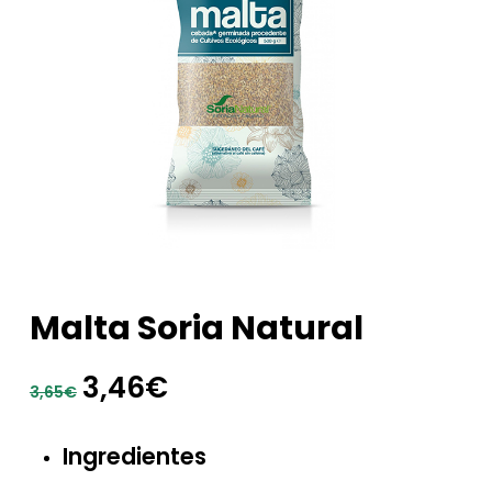
Malta Soria Natural
El
El
3,46
€
3,65
€
precio
precio
original
actual
Ingredientes
era:
es: