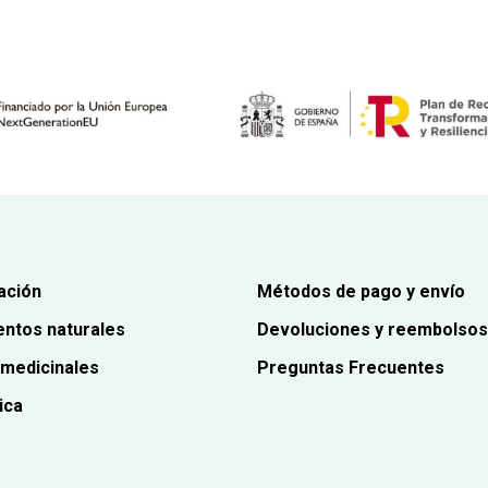
era:
es:
42,80€.
38,52€.
ación
Métodos de pago y envío
ntos naturales
Devoluciones y reembolsos
 medicinales
Preguntas Frecuentes
ica