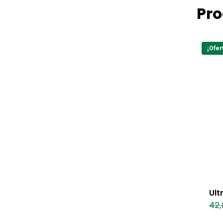
Pro
¡Ofer
Ult
42,