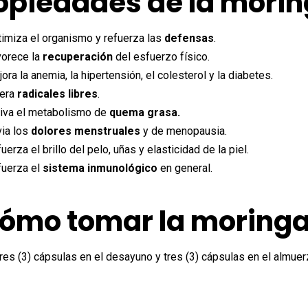
opiedades de la mori
imiza el organismo y refuerza las
defensas
.
vorece la
recuperación
del esfuerzo físico.
ora la anemia, la hipertensión, el colesterol y la diabetes.
bera
radicales libres
.
iva el metabolismo de
quema grasa.
via los
dolores menstruales
y de menopausia.
uerza el brillo del pelo, uñas y elasticidad de la piel.
fuerza el
sistema inmunológico
en general.
ómo tomar la moring
res (3) cápsulas en el desayuno y tres (3) cápsulas en el almu