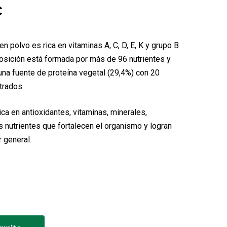
El
€
o
precio
nal
actual
en polvo es rica en vitaminas A, C, D, E, K y grupo B
es:
sición está formada por más de 96 nutrientes y
una fuente de proteína vegetal (29,4%) con 20
€.
11,50€.
trados.
ica en antioxidantes, vitaminas, minerales,
 nutrientes que fortalecen el organismo y logran
r general.
Alternative: