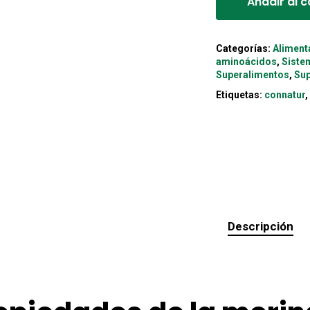
Añadir al c
Categorías:
Aliment
aminoácidos
,
Siste
Superalimentos
,
Sup
Etiquetas:
connatur
Descripción