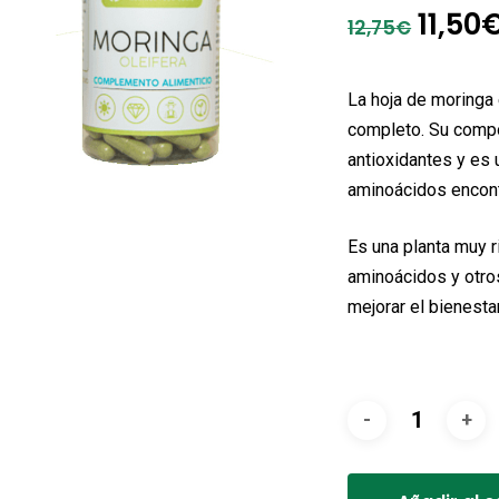
El
11,50
12,75
€
preci
origi
La hoja de moringa 
era:
completo. Su compo
antioxidantes y es 
12,75
aminoácidos encon
Es una planta muy r
aminoácidos y otros
mejorar el bienesta