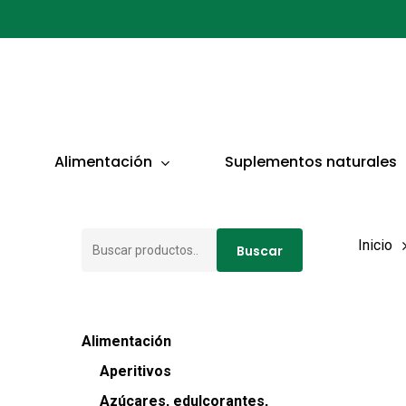
Ir
al
contenido
principal
Presionar ENTER para buscar o ESC para cerrar
Alimentación
Suplementos naturales
Buscar
Inicio
Buscar
por:
Alimentación
Aperitivos
Azúcares, edulcorantes,