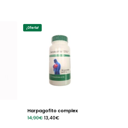
¡Oferta!
Harpagofito complex
El
El
14,90
€
13,40
€
precio
precio
original
actual