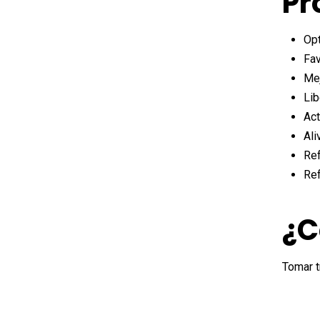
Pr
Opt
Fa
Mej
Li
Act
Ali
Ref
Re
¿C
Tomar t