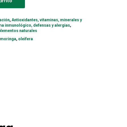
arrito
ación
,
Antioxidantes, vitaminas, minerales y
ma inmunológico, defensas y alergias
,
lementos naturales
,
moringa
,
oleifera