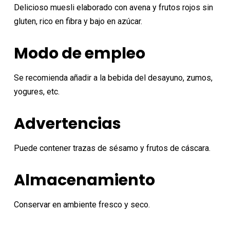
original
actual
Delicioso muesli elaborado con avena y frutos rojos sin
era:
es:
gluten, rico en fibra y bajo en azúcar.
4,45€.
4,22€.
Modo de empleo
Se recomienda añadir a la bebida del desayuno, zumos,
yogures, etc.
Advertencias
Puede contener trazas de sésamo y frutos de cáscara.
Almacenamiento
Conservar en ambiente fresco y seco.