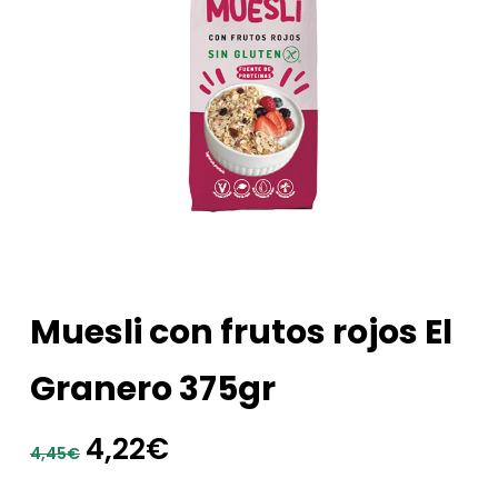
Muesli con frutos rojos El
Granero 375gr
El
El
4,22
€
4,45
€
precio
precio