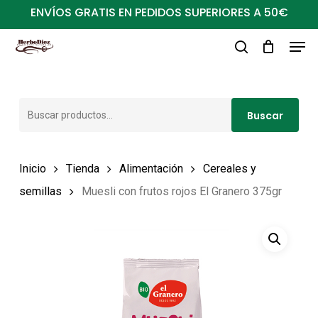
Ir
ENVÍOS GRATIS EN PEDIDOS SUPERIORES A 50€
al
Men
Close
contenido
buscar
Menu
principal
Buscar
Buscar
por:
Inicio
Tienda
Alimentación
Cereales y
semillas
Muesli con frutos rojos El Granero 375gr