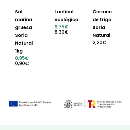
Sal
Lacticol
Germen
marina
ecológico
de trigo
El
8,75
€
gruesa
Soria
precio
El
8,30
€
Soria
Natural
original
precio
era:
actual
2,20
€
Natural
8,75€.
es:
8,30€.
1kg
El
0,95
€
precio
El
0,90
€
original
precio
era:
actual
0,95€.
es:
0,90€.