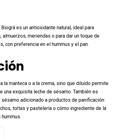
l
o
precio
al
actual
Biográ es un antioxidante natural, ideal para
s:
, almuerzos, meriendas o para dar un toque de
os, con preferencia en el hummus y el pan.
,61€.
ción
 la manteca o a la crema, sino que diluido permite
e una exquisita leche de sésamo. También es
l sésamo adicionado a productos de panificación:
ochos, tortas y pastelería o cómo ingrediente de la
s hummus.