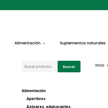
Ir
al
contenido
principal
Presionar ENTER para buscar o ESC para cerrar
Alimentación
Suplementos naturales
Buscar
Inicio
Buscar
por:
Alimentación
Aperitivos
Azúcares, edulcorantes,