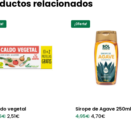
ductos relacionados
ta!
¡Oferta!
do vegetal
Sirope de Agave 250m
El
El
El
El
5
€
2,51
€
4,95
€
4,70
€
precio
precio
precio
precio
original
actual
original
actual
era:
es:
era:
es: