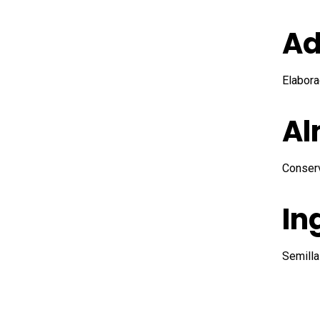
Ad
Elabora
Al
Conserv
In
Semill