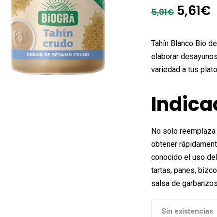
El
E
5,61
€
5,91
€
preci
origin
Tahín Blanco Bio de 
era:
e
elaborar desayunos
variedad a tus plat
5,91€.
5
Indica
No solo reemplaza a
obtener rápidament
conocido el uso de
tartas, panes, bizc
salsa de garbanzo
Sin existencias