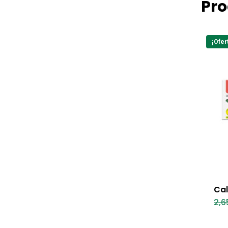
Pro
¡Ofer
Cal
2,6