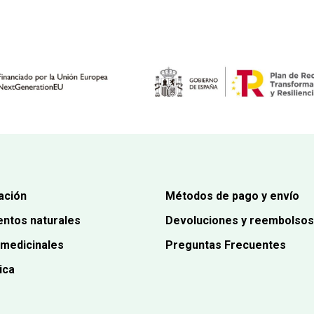
2,65€.
2,51€.
4,95€.
4,70€.
ación
Métodos de pago y envío
ntos naturales
Devoluciones y reembolsos
 medicinales
Preguntas Frecuentes
ica