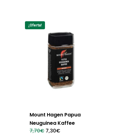
¡Oferta!
l
Mount Hagen Papua
Neuguinea Kaffee
El
El
7,70
€
7,30
€
precio
precio