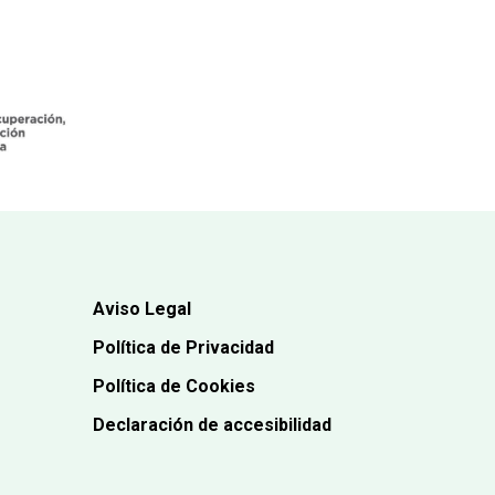
original
actual
era:
es:
7,70€.
7,30€.
Aviso Legal
Política de Privacidad
Política de Cookies
Declaración de accesibilidad