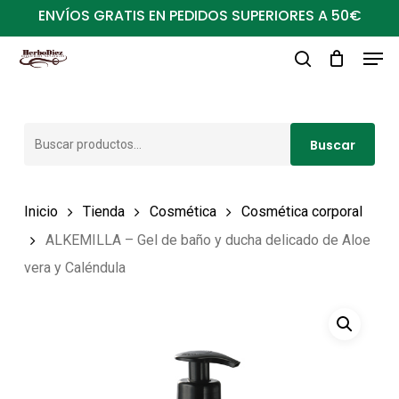
Ir
ENVÍOS GRATIS EN PEDIDOS SUPERIORES A 50€
al
Men
Close
contenido
buscar
Menu
principal
Buscar
Buscar
por:
Inicio
Tienda
Cosmética
Cosmética corporal
ALKEMILLA – Gel de baño y ducha delicado de Aloe
vera y Caléndula