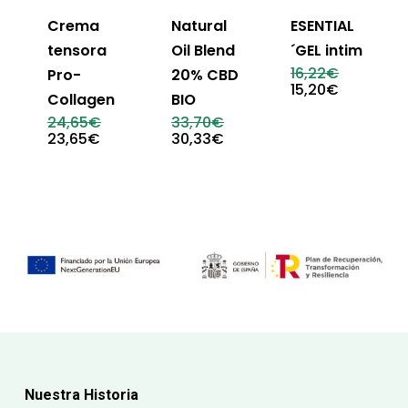
Crema
Natural
ESENTIAL
tensora
Oil Blend
´GEL intim
El
16,22
€
Pro-
20% CBD
precio
El
15,20
€
Collagen
BIO
original
precio
era:
actual
El
El
24,65
€
33,70
€
16,22€.
es:
precio
precio
El
El
23,65
€
30,33
€
15,20€.
original
original
precio
precio
era:
era:
actual
actual
24,65€.
33,70€.
es:
es:
23,65€.
30,33€.
Nuestra Historia