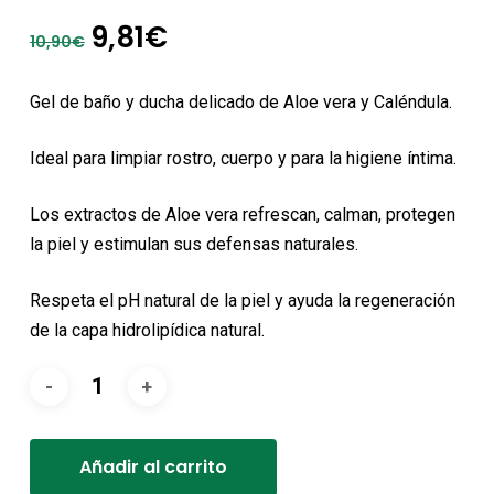
El
El
9,81
€
10,90
€
precio
precio
original
actual
Gel de baño y ducha delicado de Aloe vera y Caléndula.
era:
es:
10,90€.
9,81€.
Ideal para limpiar rostro, cuerpo y para la higiene íntima.
Los extractos de Aloe vera refrescan, calman, protegen
la piel y estimulan sus defensas naturales.
Respeta el pH natural de la piel y ayuda la regeneración
de la capa hidrolipídica natural.
Alternative:
Añadir al carrito