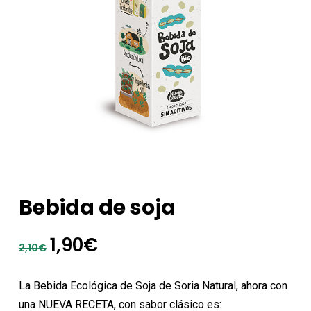
Bebida de soja
El
El
1,90
€
2,10
€
precio
precio
original
actual
La Bebida Ecológica de Soja de Soria Natural, ahora con
era:
es:
una NUEVA RECETA, con sabor clásico es: