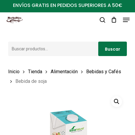
Ir
ENVÍOS GRATIS EN PEDIDOS SUPERIORES A 50€
al
Men
Close
contenido
buscar
Menu
principal
Buscar
Buscar
por:
Inicio
Tienda
Alimentación
Bebidas y Cafés
Bebida de soja