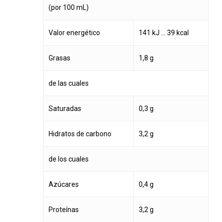
(por 100 mL)
Valor energético
141 kJ … 39 kcal
Grasas
1,8 g
de las cuales
Saturadas
0,3 g
Hidratos de carbono
3,2 g
de los cuales
Azúcares
0,4 g
Proteínas
3,2 g