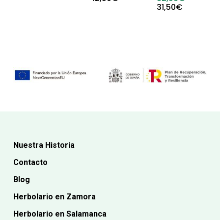
original
precio
precio
El
31,50
€
era:
actual
original
precio
18,15€.
es:
era:
actual
16,35€.
32,53€.
es:
31,50€.
Nuestra Historia
Contacto
Blog
Herbolario en Zamora
Herbolario en Salamanca