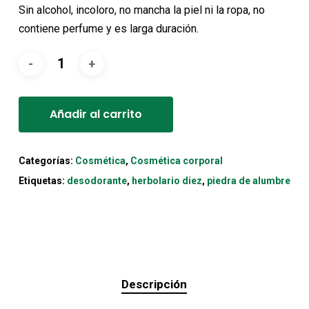
original
actual
Sin alcohol, incoloro, no mancha la piel ni la ropa, no
era:
es:
contiene perfume y es larga duración.
7,55€.
6,80€.
Alternative:
Añadir al carrito
Categorías:
Cosmética
,
Cosmética corporal
Etiquetas:
desodorante
,
herbolario diez
,
piedra de alumbre
Descripción