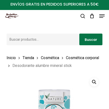
Ir
ENVÍOS GRATIS EN PEDIDOS SUPERIORES A 50€
al
Men
Close
contenido
buscar
Menu
principal
Buscar
Buscar
por:
Inicio
Tienda
Cosmética
Cosmética corporal
Desodorante alumbre mineral stick