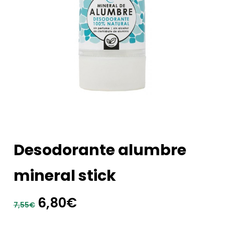
Desodorante alumbre
mineral stick
El
El
6,80
€
7,55
€
precio
precio