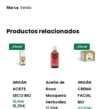
Marca:
Verdis
Productos relacionados
¡Oferta!
¡Oferta!
ARGÁN
Aceite de
ARGÁN
ACEITE
Rosa
CREMA
SECO BIO
Mosqueta
FACIAL
El
18,15
€
Herbodiez
BIO
precio
El
16,35
€
El
12,50
€
32,53
€