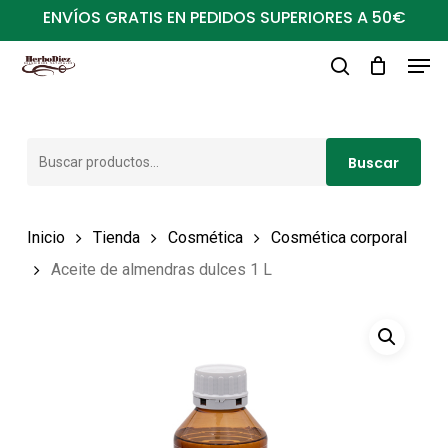
Ir
ENVÍOS GRATIS EN PEDIDOS SUPERIORES A 50€
al
Men
Close
contenido
buscar
Menu
principal
Buscar
Buscar
por:
Inicio
Tienda
Cosmética
Cosmética corporal
Aceite de almendras dulces 1 L