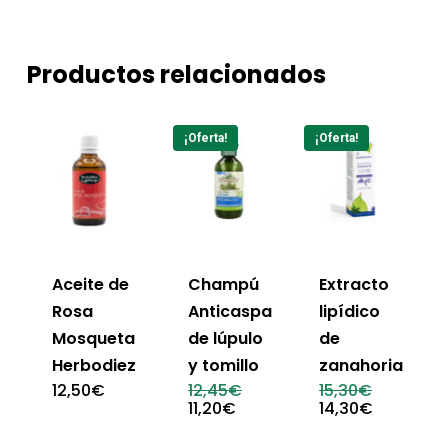
Productos relacionados
¡Oferta!
¡Oferta!
Aceite de
Champú
Extracto
Rosa
Anticaspa
lipídico
Mosqueta
de lúpulo
de
Herbodiez
y tomillo
zanahoria
El
El
12,50
€
12,45
€
15,30
€
precio
precio
El
El
11,20
€
14,30
€
original
original
precio
precio
era:
era:
actual
actual