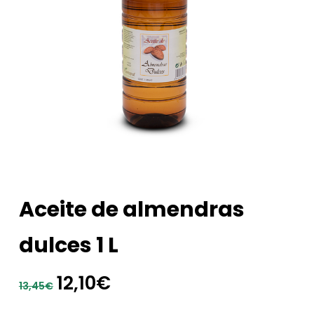
Aceite de almendras
dulces 1 L
El
El
12,10
€
13,45
€
precio
precio