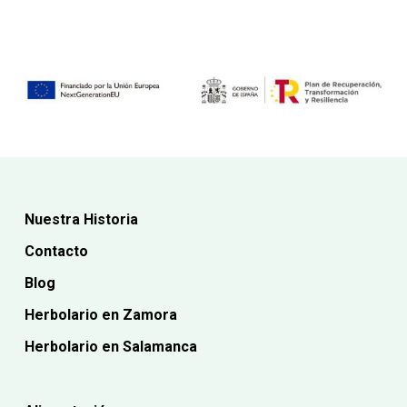
12,45€.
15,30€.
es:
es:
11,20€.
14,30€.
Nuestra Historia
Contacto
Blog
Herbolario en Zamora
Herbolario en Salamanca