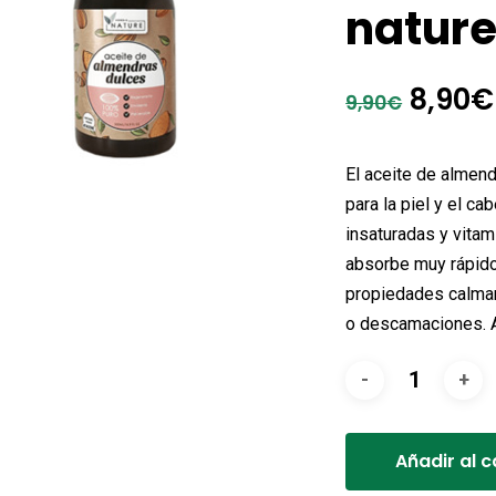
natur
El
8,90
€
9,90
€
preci
origin
El aceite de almen
era:
para la piel y el ca
insaturadas y vitam
9,90€
absorbe muy rápido.
propiedades calman
o descamaciones. A
Añadir al c