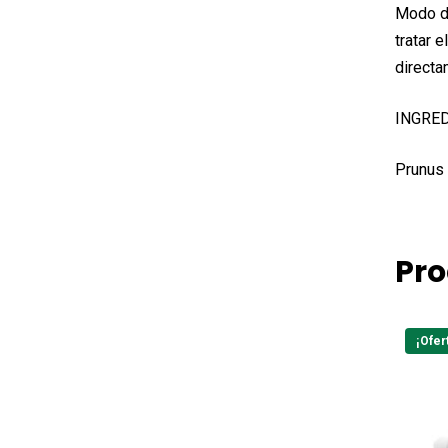
Modo de
tratar 
directa
INGRED
Prunus 
Pro
¡Ofer