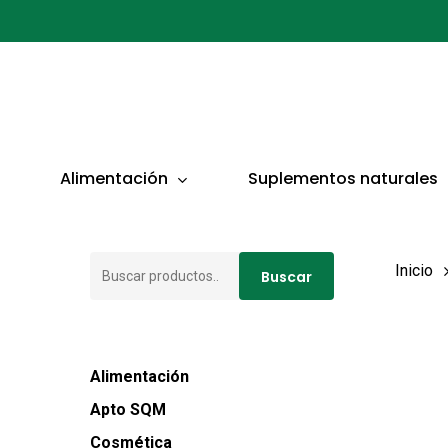
Ir
al
contenido
principal
Presionar ENTER para buscar o ESC para cerrar
Alimentación
Suplementos naturales
Buscar
Inicio
Buscar
por:
Alimentación
Apto SQM
Cosmética