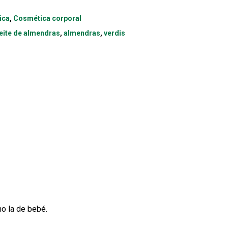
ica
,
Cosmética corporal
eite de almendras
,
almendras
,
verdis
mo la de bebé.