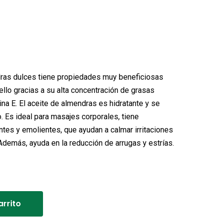
e
El
o
precio
al
actual
dras dulces tiene propiedades muy beneficiosas
es:
bello gracias a su alta concentración de grasas
ina E. El aceite de almendras es hidratante y se
.
8,90€.
 Es ideal para masajes corporales, tiene
tes y emolientes, que ayudan a calmar irritaciones
demás, ayuda en la reducción de arrugas y estrías.
Alternative:
arrito