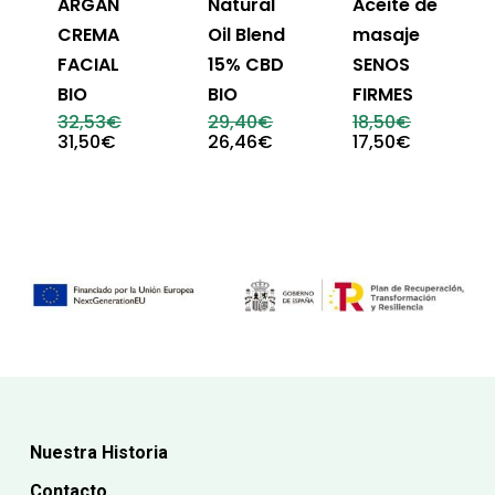
ARGÁN
Natural
Aceite de
CREMA
Oil Blend
masaje
FACIAL
15% CBD
SENOS
BIO
BIO
FIRMES
El
El
El
32,53
€
29,40
€
18,50
€
precio
precio
precio
El
El
El
31,50
€
26,46
€
17,50
€
original
original
original
precio
precio
precio
era:
era:
era:
actual
actual
actual
32,53€.
29,40€.
18,50€.
es:
es:
es:
31,50€.
26,46€.
17,50€.
Nuestra Historia
Contacto