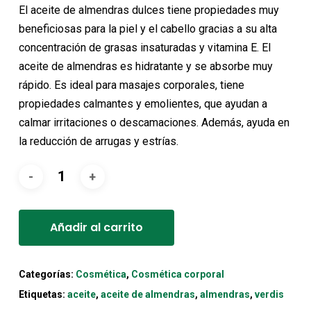
original
actual
El aceite de almendras dulces tiene propiedades muy
era:
es:
beneficiosas para la piel y el cabello gracias a su alta
4,85€.
4,35€.
concentración de grasas insaturadas y vitamina E. El
aceite de almendras es hidratante y se absorbe muy
rápido. Es ideal para masajes corporales, tiene
propiedades calmantes y emolientes, que ayudan a
calmar irritaciones o descamaciones. Además, ayuda en
la reducción de arrugas y estrías.
Alternative:
Añadir al carrito
Categorías:
Cosmética
,
Cosmética corporal
Etiquetas:
aceite
,
aceite de almendras
,
almendras
,
verdis