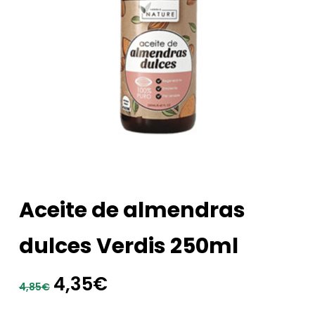
Aceite de almendras
dulces Verdis 250ml
El
El
4,35
€
4,85
€
precio
precio