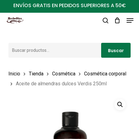
Ir
ENVÍOS GRATIS EN PEDIDOS SUPERIORES A 50€
al
Men
Close
contenido
buscar
Menu
principal
Buscar
Buscar
por:
Inicio
Tienda
Cosmética
Cosmética corporal
Aceite de almendras dulces Verdis 250ml