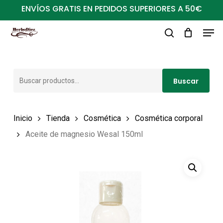
Ir
ENVÍOS GRATIS EN PEDIDOS SUPERIORES A 50€
al
Men
Close
contenido
buscar
Menu
principal
Buscar
Buscar
por:
Inicio
Tienda
Cosmética
Cosmética corporal
Aceite de magnesio Wesal 150ml