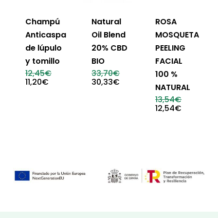
Champú
Natural
ROSA
Anticaspa
Oil Blend
MOSQUETA
de lúpulo
20% CBD
PEELING
y tomillo
BIO
FACIAL
El
El
12,45
€
33,70
€
100 %
precio
precio
El
El
11,20
€
30,33
€
NATURAL
original
original
precio
precio
era:
era:
actual
actual
El
13,54
€
12,45€.
33,70€.
es:
es:
precio
El
12,54
€
11,20€.
30,33€.
original
precio
era:
actual
13,54€.
es:
12,54€.