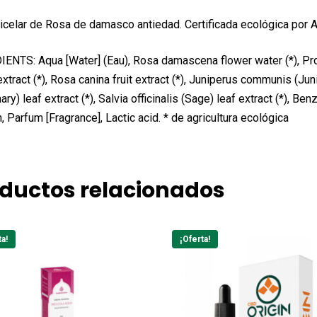
celar de Rosa de damasco antiedad. Certificada ecológica por A
ENTS: Aqua [Water] (Eau), Rosa damascena flower water (*), P
xtract (*), Rosa canina fruit extract (*), Juniperus communis (Junip
ry) leaf extract (*), Salvia officinalis (Sage) leaf extract (*), B
n, Parfum [Fragrance], Lactic acid. * de agricultura ecológica
ductos relacionados
ta!
¡Oferta!