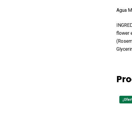
Agua Mi
INGREDI
flower e
(Rosema
Glyceri
Pro
¡Ofer