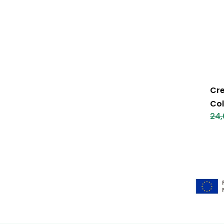
Cr
Col
24,