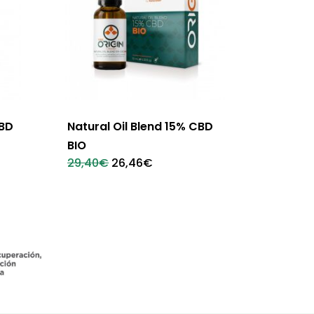
CBD
Natural Oil Blend 15% CBD
BIO
El
El
29,40
€
26,46
€
precio
precio
original
actual
era:
es:
29,40€.
26,46€.