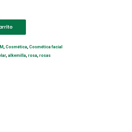
Alternative:
arrito
QM
,
Cosmética
,
Cosmética facial
lar
,
alkemilla
,
rosa
,
rosas