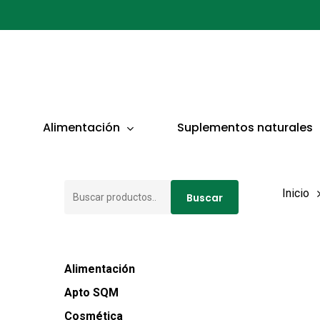
Ir
al
contenido
principal
Presionar ENTER para buscar o ESC para cerrar
Alimentación
Suplementos naturales
Buscar
Inicio
Buscar
por:
Alimentación
Apto SQM
Cosmética