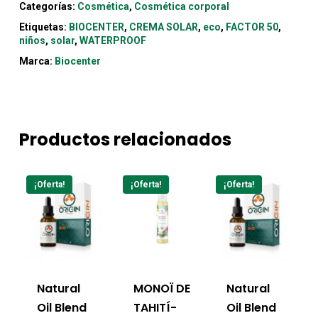
Categorías:
Cosmética
,
Cosmética corporal
Etiquetas:
BIOCENTER
,
CREMA SOLAR
,
eco
,
FACTOR 50
,
niños
,
solar
,
WATERPROOF
Marca:
Biocenter
Productos relacionados
¡Oferta!
¡Oferta!
¡Oferta!
Natural
MONOÏ DE
Natural
Oil Blend
TAHITÍ-
Oil Blend