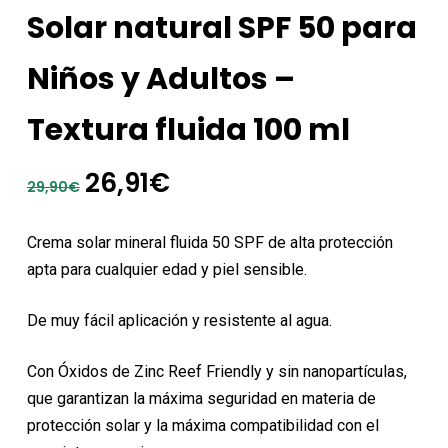
Solar natural SPF 50 para
Niños y Adultos –
Textura fluida 100 ml
El
El
26,91
€
29,90
€
precio
precio
original
actual
Crema solar mineral fluida 50 SPF de alta protección
era:
es:
apta para cualquier edad y piel sensible.
29,90€.
26,91€.
De muy fácil aplicación y resistente al agua.
Con Óxidos de Zinc Reef Friendly y sin nanopartículas,
que garantizan la máxima seguridad en materia de
protección solar y la máxima compatibilidad con el