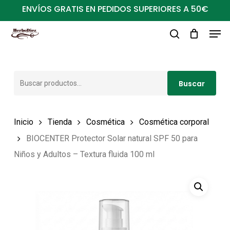
Ir
ENVÍOS GRATIS EN PEDIDOS SUPERIORES A 50€
al
Men
Close
contenido
buscar
Menu
principal
Buscar
Buscar
por:
Inicio
Tienda
Cosmética
Cosmética corporal
BIOCENTER Protector Solar natural SPF 50 para
Niños y Adultos – Textura fluida 100 ml