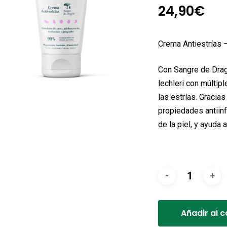
24,90
€
Crema Antiestría
Con Sangre de Dragó
lechleri con múltip
las estrías. Gracia
propiedades antiinf
de la piel, y ayuda 
Añadir al c