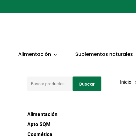
Ir
al
contenido
principal
Presionar ENTER para buscar o ESC para cerrar
Alimentación
Suplementos naturales
Buscar
Inicio
Buscar
por:
Alimentación
Apto SQM
Cosmética