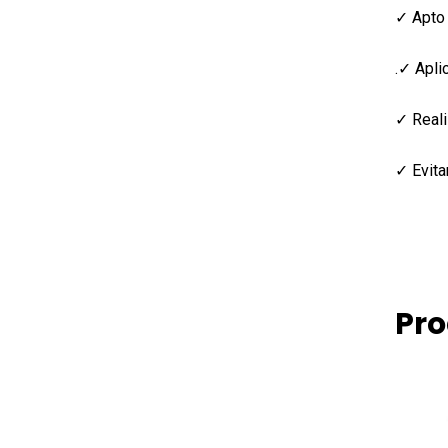
✓ Apto 
.✓ Apli
✓ Reali
✓ Evita
Pro