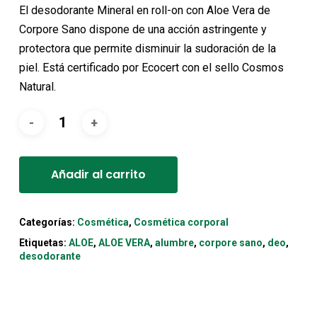
original
actual
El desodorante Mineral en roll-on con Aloe Vera de
era:
es:
Corpore Sano dispone de una acción astringente y
7,75€.
6,97€.
protectora que permite disminuir la sudoración de la
piel. Está certificado por Ecocert con el sello Cosmos
Natural.
Alternative:
Añadir al carrito
Categorías:
Cosmética
,
Cosmética corporal
Etiquetas:
ALOE
,
ALOE VERA
,
alumbre
,
corpore sano
,
deo
,
desodorante