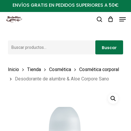
Ir
ENVÍOS GRATIS EN PEDIDOS SUPERIORES A 50€
al
Men
Close
contenido
buscar
Menu
principal
Buscar
Buscar
por:
Inicio
Tienda
Cosmética
Cosmética corporal
Desodorante de alumbre & Aloe Corpore Sano