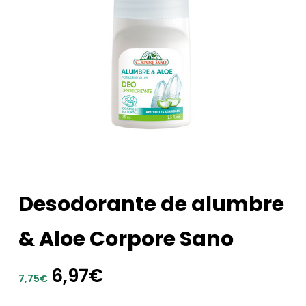
Desodorante de alumbre
& Aloe Corpore Sano
El
El
6,97
€
7,75
€
precio
precio