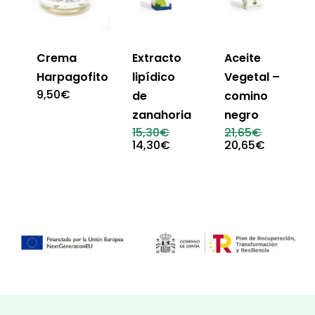
Crema
Extracto
Aceite
Harpagofito
lipídico
Vegetal –
9,50
€
de
comino
zanahoria
negro
El
El
15,30
€
21,65
€
precio
precio
El
El
14,30
€
20,65
€
original
original
precio
precio
era:
era:
actual
actual
15,30€.
21,65€.
es:
es:
14,30€.
20,65€.