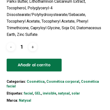
Parkii Butter, Lithothamnion Calcareum Extract,
Tocopherol, Polyglyceryl-4
Diisostearate/Polyhydroxystearate/Sebacate,
Tocopheryl Acetate, Tocopheryl Acetate, Phenyl
Trimethicone, Capryloyl Glycine, Soja Oil, Diatomaceous
Earth, Zinc Sulfate.
Alternative:
Añadir al carrito
Categorías:
Cosmética
,
Cosmética corporal
,
Cosmética
facial
Etiquetas:
facial
,
GEL
,
invisible
,
natysal
,
solar
Marca:
Natysal