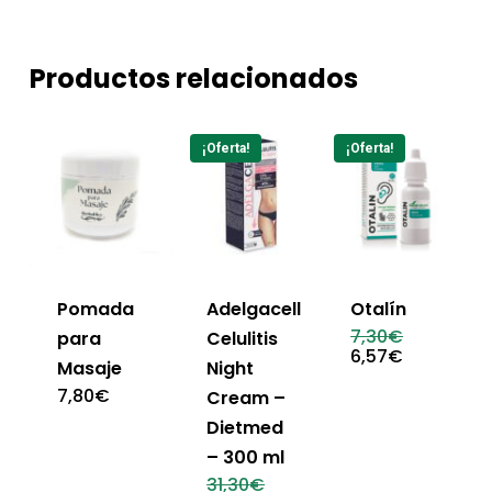
Productos relacionados
¡Oferta!
¡Oferta!
Pomada
Adelgacell
Otalín
El
7,30
€
para
Celulitis
precio
El
6,57
€
Masaje
Night
original
precio
era:
actual
7,80
€
Cream –
7,30€.
es:
6,57€.
Dietmed
– 300 ml
El
31,30
€