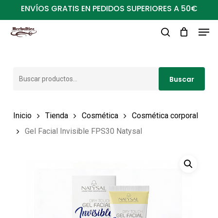
Ir
ENVÍOS GRATIS EN PEDIDOS SUPERIORES A 50€
al
Men
Close
contenido
buscar
Menu
principal
Buscar
Buscar
por:
Inicio
Tienda
Cosmética
Cosmética corporal
Gel Facial Invisible FPS30 Natysal