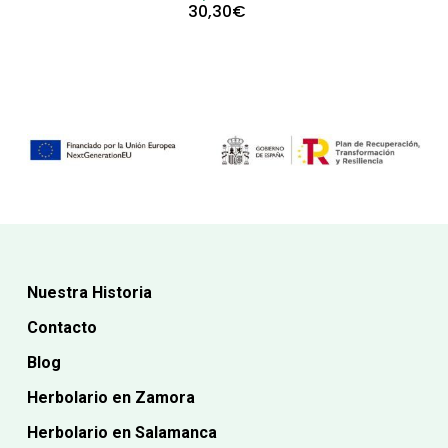
precio
El
30,30
€
original
precio
era:
actual
31,30€.
es:
30,30€.
Nuestra Historia
Contacto
Blog
Herbolario en Zamora
Herbolario en Salamanca