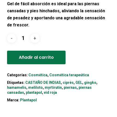
original
actual
Gel de fácil absorción es ideal para las piernas
era:
es:
cansadas y pies hinchados, aliviando la sensación
13,55€.
12,20€.
de pesadez y aportando una agradable sensación
de frescor.
Alternative:
Añadir al carrito
Categorías:
Cosmética
,
Cosmética terapeútica
Etiquetas:
CASTAÑO DE INDIAS
,
ciprés
,
GEL
,
gingko
,
hamamelis
,
meliloto
,
myrtirutin
,
piernas
,
piernas
cansadas
,
plantapol
,
vid roja
Marca:
Plantapol