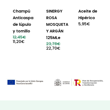
Champú
SINERGY
Aceite de
Anticaspa
ROSA
Hipérico
5,95
€
de lúpulo
MOSQUETA
y tomillo
Y ARGÁN
El
12,45
€
125MLe
precio
El
11,20
€
El
23,78
€
original
precio
precio
El
22,70
€
era:
actual
original
precio
12,45€.
es:
era:
actual
11,20€.
23,78€.
es:
22,70€.