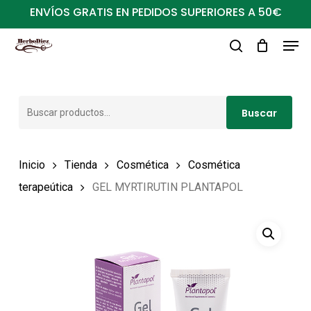
Ir
ENVÍOS GRATIS EN PEDIDOS SUPERIORES A 50€
al
Men
Close
contenido
buscar
Menu
principal
Buscar
Buscar
por:
Inicio
Tienda
Cosmética
Cosmética
terapeútica
GEL MYRTIRUTIN PLANTAPOL