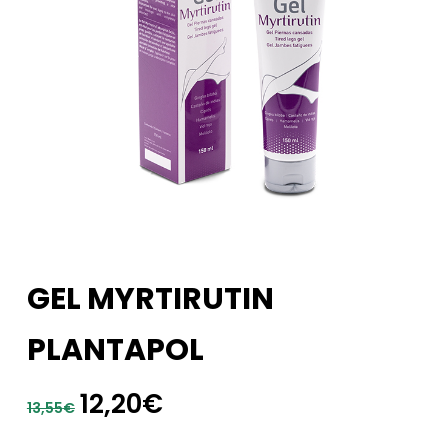
GEL MYRTIRUTIN
PLANTAPOL
El
El
12,20
€
13,55
€
precio
precio