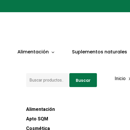
Ir
al
contenido
principal
Presionar ENTER para buscar o ESC para cerrar
Alimentación
Suplementos naturales
Buscar
Inicio
Buscar
por:
Alimentación
Apto SQM
Cosmética