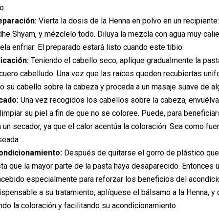
o.
eparación:
Vierta la dosis de la Henna en polvo en un recipien
he Shyam, y mézclelo todo. Diluya la mezcla con agua muy calien
ela enfriar: El preparado estará listo cuando este tibio.
icación:
Teniendo el cabello seco, aplique gradualmente la past
cuero cabelludo. Una vez que las raíces queden recubiertas uni
o su cabello sobre la cabeza y proceda a un masaje suave de a
cado:
Una vez recogidos los cabellos sobre la cabeza, envuélvalo
limpiar su piel a fin de que no se coloree. Puede, para beneficia
 un secador, ya que el calor acentúa la coloración. Sea como fuer
seada.
ondicionamiento:
Después de quitarse el gorro de plástico que
ta que la mayor parte de la pasta haya desaparecido. Entonces
cebido especialmente para reforzar los beneficios del acondici
ispensable a su tratamiento, aplíquese el bálsamo a la Henna, y 
ando la coloración y facilitando su acondicionamiento.