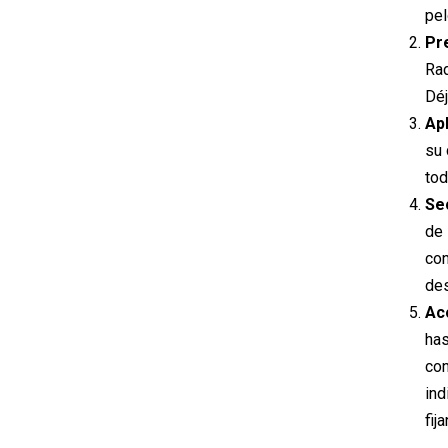
pel
Pr
Rad
Déj
Apl
su 
tod
Se
de 
con
de
Ac
has
con
ind
fij