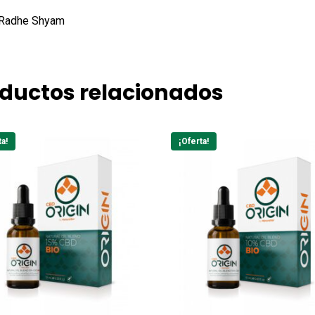
 Radhe Shyam
ductos relacionados
ta!
¡Oferta!