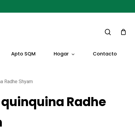
buscar
Hogar
Apto SQM
Contacto
na Radhe Shyam
 quinquina Radhe
m