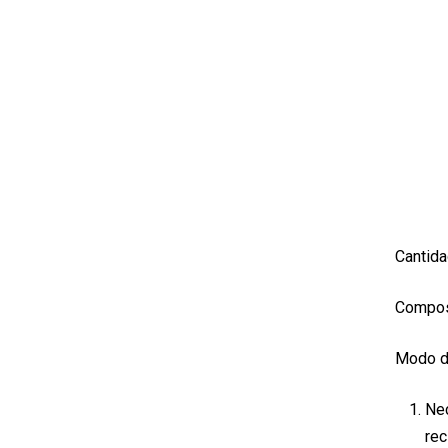
Cantida
Composi
Modo d
Nec
rec