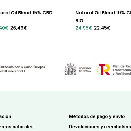
ural Oil Blend 15% CBD
Natural Oil Blend 10% 
BIO
El
El
El
El
40
€
26,46
€
24,95
€
22,45
€
precio
precio
precio
precio
original
actual
original
actual
era:
es:
era:
es:
29,40€.
26,46€.
24,95€.
22,45€.
ación
Métodos de pago y envío
ntos naturales
Devoluciones y reembolsos