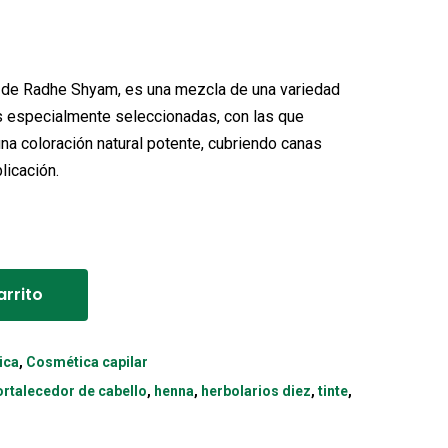
El
o
precio
al
actual
 de Radhe Shyam, es una mezcla de una variedad
es:
as especialmente seleccionadas, con las que
a coloración natural potente, cubriendo canas
.
6,25€.
licación.
Alternative:
arrito
ica
,
Cosmética capilar
ortalecedor de cabello
,
henna
,
herbolarios diez
,
tinte
,