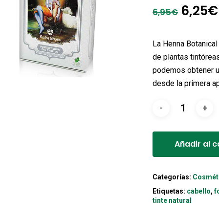
El
6,25
€
6,95
€
preci
origin
La Henna Botanical
era:
de plantas tintóre
podemos obtener un
6,95€
desde la primera ap
Añadir al c
Categorías:
Cosmét
Etiquetas:
cabello
,
f
tinte natural