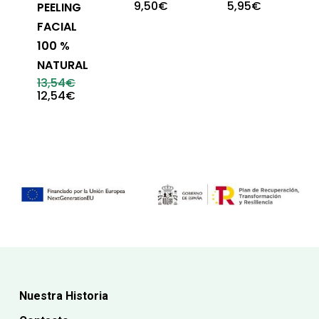
9,50
€
5,95
€
PEELING
FACIAL
100 %
NATURAL
El
13,54
€
precio
El
12,54
€
original
precio
era:
actual
13,54€.
es:
12,54€.
Nuestra Historia