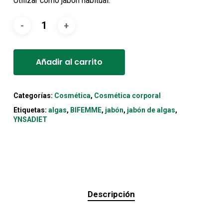
Utilizar como jabón habitual.
Alternative:
Añadir al carrito
Categorías:
Cosmética
,
Cosmética corporal
Etiquetas:
algas
,
BIFEMME
,
jabón
,
jabón de algas
,
YNSADIET
Descripción