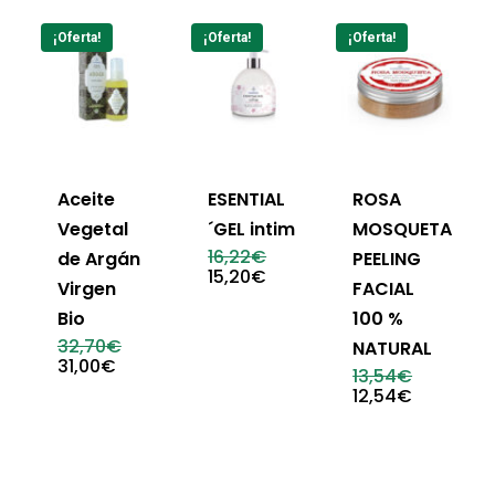
¡Oferta!
¡Oferta!
¡Oferta!
Aceite
ESENTIAL
ROSA
Vegetal
´GEL intim
MOSQUETA
El
16,22
€
de Argán
PEELING
precio
El
15,20
€
Virgen
FACIAL
original
precio
era:
actual
Bio
100 %
16,22€.
es:
El
32,70
€
15,20€.
NATURAL
precio
El
31,00
€
El
13,54
€
original
precio
precio
El
12,54
€
era:
actual
original
precio
32,70€.
es:
era:
actual
31,00€.
13,54€.
es:
12,54€.