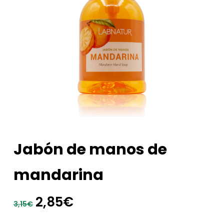
Jabón de manos de
mandarina
El
El
2,85
€
3,15
€
precio
precio