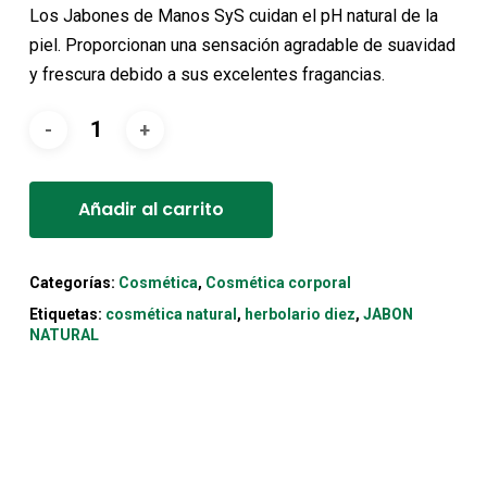
original
actual
Los Jabones de Manos SyS cuidan el pH natural de la
era:
es:
piel. Proporcionan una sensación agradable de suavidad
3,15€.
2,85€.
y frescura debido a sus excelentes fragancias.
Alternative:
Añadir al carrito
Categorías:
Cosmética
,
Cosmética corporal
Etiquetas:
cosmética natural
,
herbolario diez
,
JABON
NATURAL