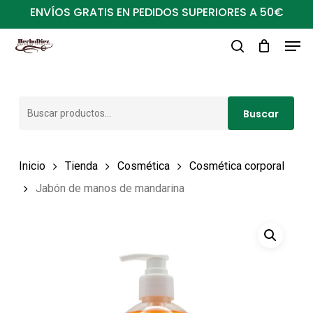
Ir
ENVÍOS GRATIS EN PEDIDOS SUPERIORES A 50€
al
Men
Close
contenido
buscar
Menu
principal
Buscar
Buscar
por:
Inicio
Tienda
Cosmética
Cosmética corporal
Jabón de manos de mandarina