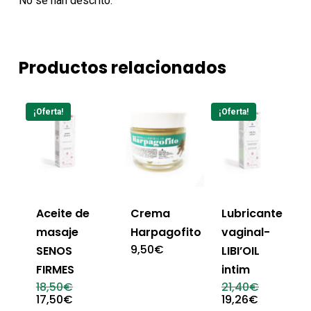
No se han descrito.
Productos relacionados
¡Oferta!
¡Oferta!
Aceite de
Crema
Lubricante
masaje
Harpagofito
vaginal-
9,50
€
SENOS
LIBI’OIL
FIRMES
intim
El
El
18,50
€
21,40
€
precio
precio
El
El
17,50
€
19,26
€
original
original
precio
precio