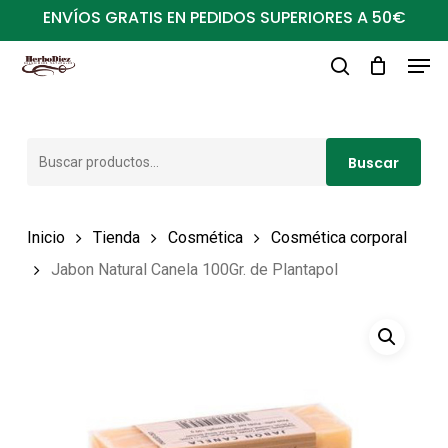
Ir
ENVÍOS GRATIS EN PEDIDOS SUPERIORES A 50€
al
Men
Close
contenido
buscar
Menu
principal
Buscar
Buscar
por:
Inicio
Tienda
Cosmética
Cosmética corporal
Jabon Natural Canela 100Gr. de Plantapol