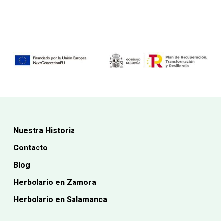
era:
era:
actual
actual
18,50€.
21,40€.
es:
es:
17,50€.
19,26€.
Nuestra Historia
Contacto
Blog
Herbolario en Zamora
Herbolario en Salamanca