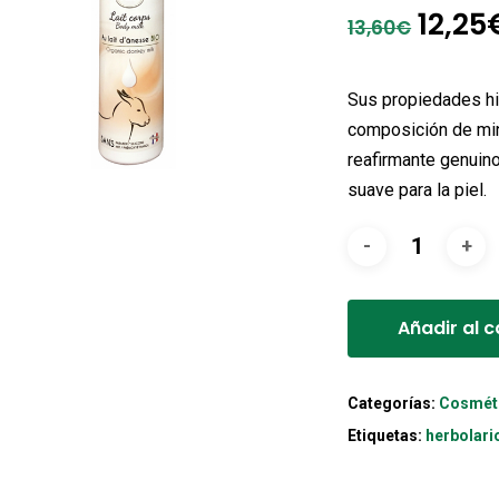
El
12,25
13,60
€
preci
origi
Sus propiedades hi
era:
composición de min
reafirmante genuino 
13,60
suave para la piel.
Añadir al c
Categorías:
Cosmét
Etiquetas:
herbolari