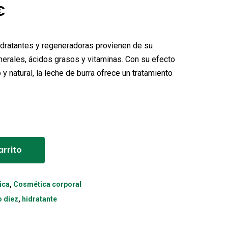
El
€
o
precio
nal
actual
dratantes y regeneradoras provienen de su
es:
erales, ácidos grasos y vitaminas. Con su efecto
y natural, la leche de burra ofrece un tratamiento
€.
12,25€.
Alternative:
arrito
ica
,
Cosmética corporal
o diez
,
hidratante