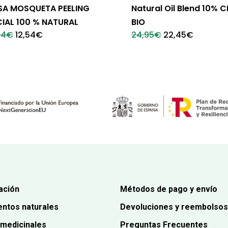
SA MOSQUETA PEELING
Natural Oil Blend 10% 
IAL 100 % NATURAL
BIO
El
El
El
El
54
€
12,54
€
24,95
€
22,45
€
precio
precio
precio
precio
original
actual
original
actual
era:
es:
era:
es:
13,54€.
12,54€.
24,95€.
22,45€.
ación
Métodos de pago y envío
ntos naturales
Devoluciones y reembolsos
 medicinales
Preguntas Frecuentes