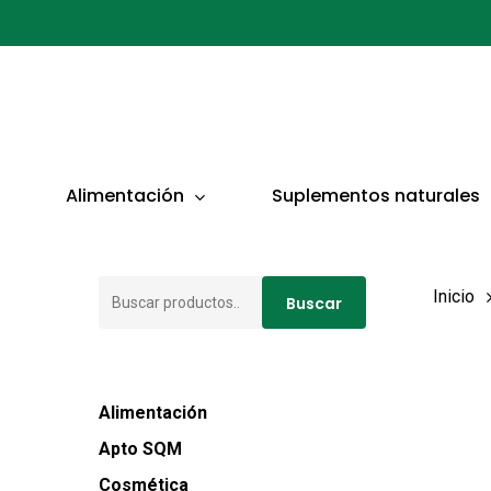
Ir
al
contenido
principal
Presionar ENTER para buscar o ESC para cerrar
Alimentación
Suplementos naturales
Buscar
Inicio
Buscar
por:
Alimentación
Apto SQM
Cosmética