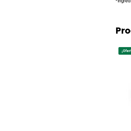
*ingred
Pro
¡Ofer