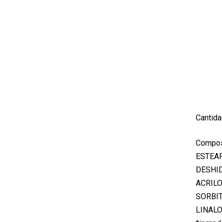
Cantida
Compos
ESTEAR
DESHID
ACRILO
SORBIT
LINALO