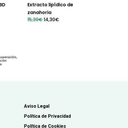
CBD
Extracto lipídico de
zanahoria
El
El
15,30
€
14,30
€
precio
precio
original
actual
era:
es:
15,30€.
14,30€.
Aviso Legal
Política de Privacidad
Política de Cookies