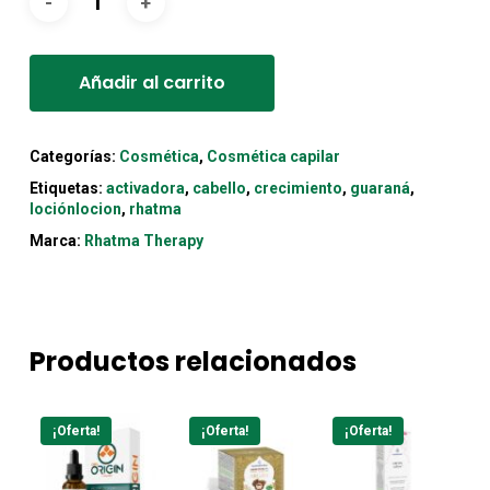
Alternative:
Añadir al carrito
Categorías:
Cosmética
,
Cosmética capilar
Etiquetas:
activadora
,
cabello
,
crecimiento
,
guaraná
,
lociónlocion
,
rhatma
Marca:
Rhatma Therapy
Productos relacionados
¡Oferta!
¡Oferta!
¡Oferta!