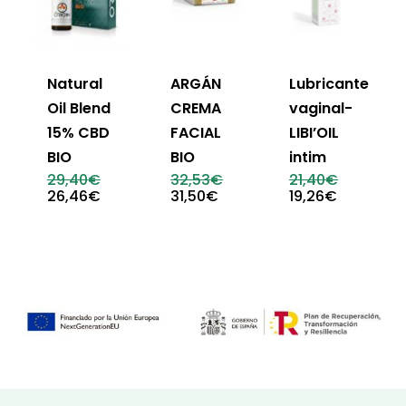
Natural
ARGÁN
Lubricante
Oil Blend
CREMA
vaginal-
15% CBD
FACIAL
LIBI’OIL
BIO
BIO
intim
El
El
El
29,40
€
32,53
€
21,40
€
precio
precio
precio
El
El
El
26,46
€
31,50
€
19,26
€
original
original
original
precio
precio
precio
era:
era:
era:
actual
actual
actual
29,40€.
32,53€.
21,40€.
es:
es:
es:
26,46€.
31,50€.
19,26€.