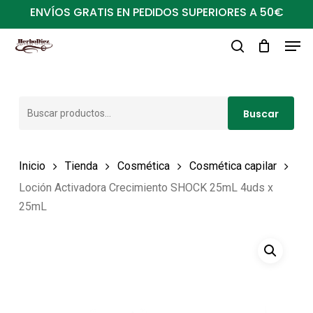
Ir
ENVÍOS GRATIS EN PEDIDOS SUPERIORES A 50€
al
Men
Close
contenido
buscar
Menu
principal
Buscar
Buscar
por:
Inicio
Tienda
Cosmética
Cosmética capilar
Loción Activadora Crecimiento SHOCK 25mL 4uds x
25mL