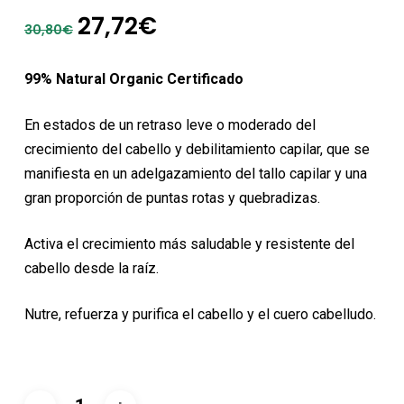
El
El
27,72
€
30,80
€
precio
precio
original
actual
99% Natural Organic Certificado
era:
es:
30,80€.
27,72€.
En estados de un retraso leve o moderado del
crecimiento del cabello y debilitamiento capilar, que se
manifiesta en un adelgazamiento del tallo capilar y una
gran proporción de puntas rotas y quebradizas.
Activa el crecimiento más saludable y resistente del
cabello desde la raíz.
Nutre, refuerza y purifica el cabello y el cuero cabelludo.