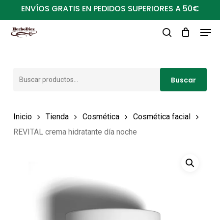
Ir
ENVÍOS GRATIS EN PEDIDOS SUPERIORES A 50€
al
Men
Close
contenido
buscar
Menu
principal
Buscar
Buscar
por:
Inicio
Tienda
Cosmética
Cosmética facial
REVITAL crema hidratante día noche