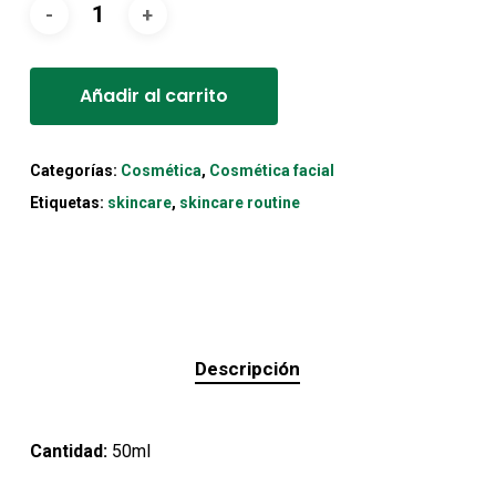
original
actual
era:
es:
Alternative:
14,90€.
11,90€.
Añadir al carrito
Categorías:
Cosmética
,
Cosmética facial
Etiquetas:
skincare
,
skincare routine
Descripción
Cantidad:
50ml