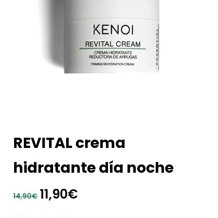
REVITAL crema
hidratante día noche
El
El
11,90
€
14,90
€
precio
precio