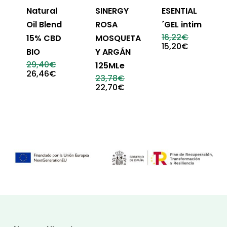
Natural
SINERGY
ESENTIAL
Oil Blend
ROSA
´GEL intim
El
16,22
€
15% CBD
MOSQUETA
precio
El
15,20
€
BIO
Y ARGÁN
original
precio
era:
actual
El
29,40
€
125MLe
16,22€.
es:
precio
El
26,46
€
El
23,78
€
15,20€.
original
precio
precio
El
22,70
€
era:
actual
original
precio
29,40€.
es:
era:
actual
26,46€.
23,78€.
es:
22,70€.