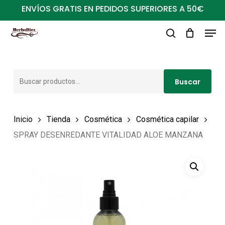
Ir
ENVÍOS GRATIS EN PEDIDOS SUPERIORES A 50€
al
Men
Close
contenido
buscar
Menu
principal
Buscar
Buscar
por:
Inicio
Tienda
Cosmética
Cosmética capilar
SPRAY DESENREDANTE VITALIDAD ALOE MANZANA