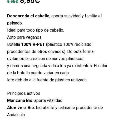
8,95
€
9,95
€
precio
precio
original
actual
Desenreda el cabello
, aporta suavidad y facilita el
era:
es:
peinado.
9,95€.
8,95€.
Ideal para todo tipo de cabello.
Apto para veganos.
Botella
100% R-PET
(plástico 100% reciclado
procedentes de otros envases). De esta forma
evitamos la creación de nuevos plásticos
y damos una segunda vida a los ya existentes. El color
de la botella puede variar en cada
lote debido a la fuente de plástico utilizada.
Principios activos
Manzana
Bio
: aporta vitalidad.
Aloe vera Bio:
hidratante y calmante procedente de
Andalucía.