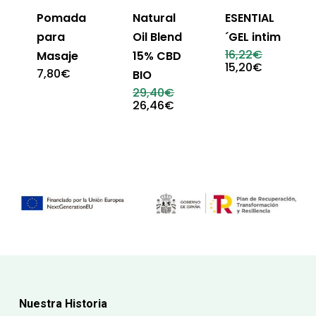
Pomada
Natural
ESENTIAL
para
Oil Blend
´GEL intim
El
16,22
€
Masaje
15% CBD
precio
El
15,20
€
7,80
€
BIO
original
precio
era:
actual
El
29,40
€
16,22€.
es:
precio
El
26,46
€
15,20€.
original
precio
era:
actual
29,40€.
es:
26,46€.
Nuestra Historia