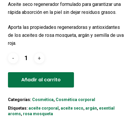
original
actual
Aceite seco regenerador formulado para garantizar una
era:
es:
rápida absorción en la piel sin dejar residuos grasos.
23,80€.
21,42€.
Aporta las propiedades regeneradoras y antioxidantes
de los aceites de rosa mosqueta, argán y semilla de uva
roja.
Alternative:
Añadir al carrito
Categorías:
Cosmética
,
Cosmética corporal
Etiquetas:
aceite corporal
,
aceite seco
,
argán
,
esential
aroms
,
rosa mosqueta