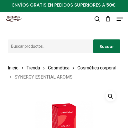
Ir
ENVÍOS GRATIS EN PEDIDOS SUPERIORES A 50€
al
Men
Close
contenido
buscar
Menu
principal
Buscar
Buscar
por:
Inicio
Tienda
Cosmética
Cosmética corporal
SYNERGY ESENTIAL AROMS