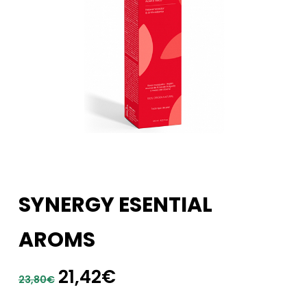
SYNERGY ESENTIAL
AROMS
El
El
21,42
€
23,80
€
precio
precio