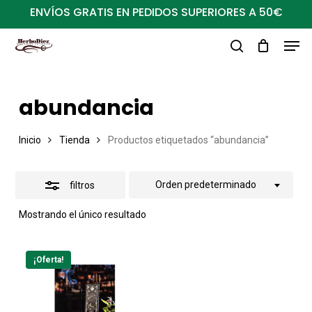
Ir
ENVÍOS GRATIS EN PEDIDOS SUPERIORES A 50€
al
Close
Men
Close
contenido
Filters
buscar
Menu
principal
abundancia
Inicio
Tienda
Productos etiquetados “abundancia”
Orden predeterminado
filtros
Mostrando el único resultado
¡Oferta!