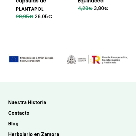
cápsulas de
Equinácea
El
El
4,20
€
3,80
€
PLANTAPOL
precio
precio
El
El
28,95
€
26,05
€
original
actual
precio
precio
era:
es:
original
actual
4,20€.
3,80€.
era:
es:
28,95€.
26,05€.
Nuestra Historia
Contacto
Blog
Herbolario en Zamora