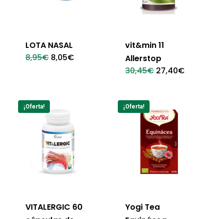
LOTA NASAL
vit&min 11
El
El
8,95
€
8,05
€
Allerstop
precio
precio
El
El
30,45
€
27,40
€
original
actual
precio
precio
era:
es:
original
actual
8,95€.
8,05€.
era:
es:
30,45€.
27,40€.
¡Oferta!
¡Oferta!
VITALERGIC 60
Yogi Tea