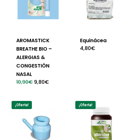
AROMASTICK
Equinácea
4,80
€
BREATHE BIO –
ALERGIAS &
CONGESTIÓN
NASAL
El
El
10,90
€
9,80
€
precio
precio
original
actual
era:
es:
10,90€.
9,80€.
¡Oferta!
¡Oferta!