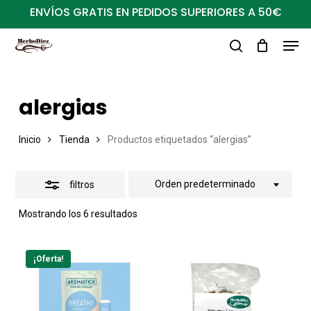
Ir
ENVÍOS GRATIS EN PEDIDOS SUPERIORES A 50€
al
Close
Men
Close
contenido
Filters
buscar
Menu
principal
alergias
Inicio
Tienda
Productos etiquetados “alergias”
Orden predeterminado
filtros
Mostrando los 6 resultados
¡Oferta!