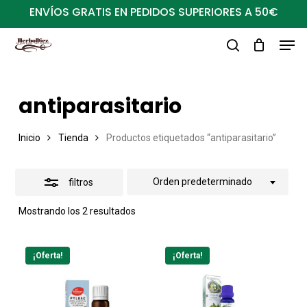
Ir
ENVÍOS GRATIS EN PEDIDOS SUPERIORES A 50€
al
Close
Men
Close
contenido
Filters
buscar
Menu
principal
antiparasitario
Inicio
Tienda
Productos etiquetados “antiparasitario”
Orden predeterminado
filtros
Mostrando los 2 resultados
¡Oferta!
¡Oferta!