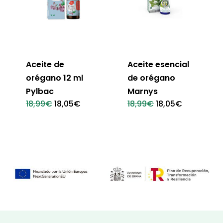
Aceite de
Aceite esencial
orégano 12 ml
de orégano
Pylbac
Marnys
El
El
El
El
18,99
€
18,05
€
18,99
€
18,05
€
precio
precio
precio
precio
original
actual
original
actual
era:
es:
era:
es:
18,99€.
18,05€.
18,99€.
18,05€.