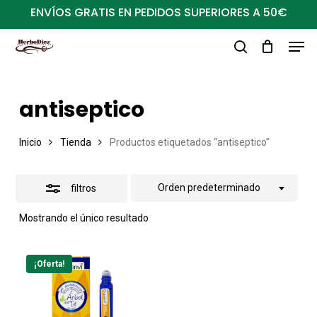
Ir
ENVÍOS GRATIS EN PEDIDOS SUPERIORES A 50€
al
Close
Men
Close
contenido
Filters
buscar
Menu
principal
antiseptico
Inicio
Tienda
Productos etiquetados “antiseptico”
Orden predeterminado
filtros
Mostrando el único resultado
¡Oferta!