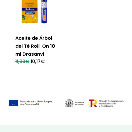
Aceite de Árbol
del Té Roll-On 10
ml Drasanvi
El
El
11,30
€
10,17
€
precio
precio
original
actual
era:
es:
11,30€.
10,17€.