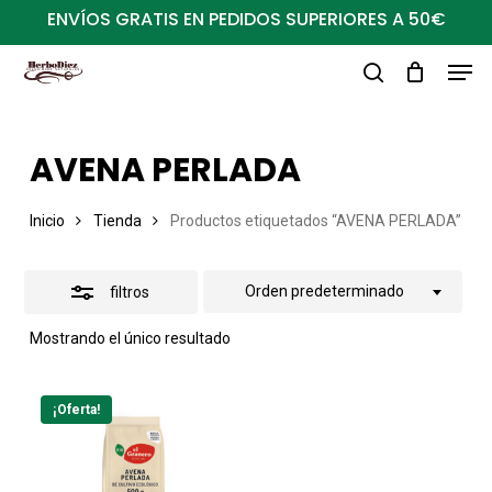
Ir
ENVÍOS GRATIS EN PEDIDOS SUPERIORES A 50€
al
Close
Men
Close
contenido
Filters
buscar
Menu
principal
AVENA PERLADA
Inicio
Tienda
Productos etiquetados “AVENA PERLADA”
Orden predeterminado
filtros
Mostrando el único resultado
¡Oferta!