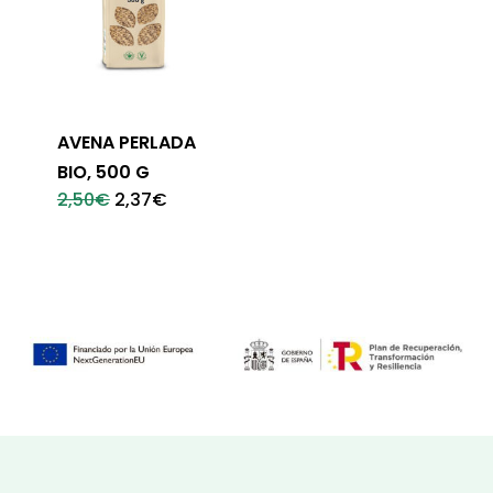
AVENA PERLADA
BIO, 500 G
El
El
2,50
€
2,37
€
precio
precio
original
actual
era:
es:
2,50€.
2,37€.