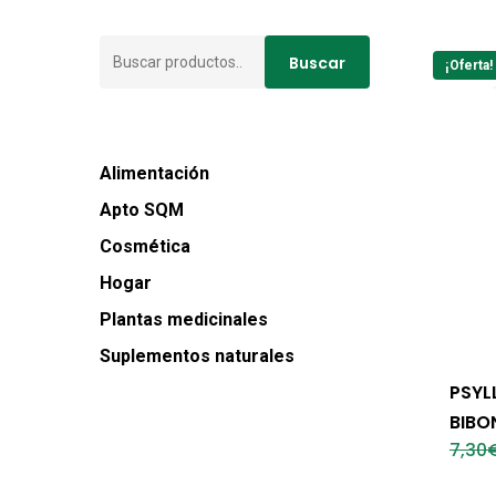
Buscar
Buscar
¡Oferta!
por:
Alimentación
Apto SQM
Cosmética
Hogar
Plantas medicinales
Suplementos naturales
PSYL
BIBO
7,30