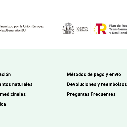
era:
es:
era:
es:
7,30€.
6,93€.
5,00€.
4,75€.
ación
Métodos de pago y envío
ntos naturales
Devoluciones y reembolsos
 medicinales
Preguntas Frecuentes
ica