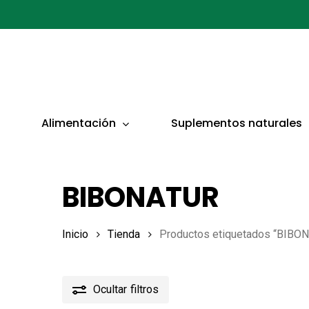
Ir
al
contenido
principal
Presionar ENTER para buscar o ESC para cerrar
Alimentación
Suplementos naturales
BIBONATUR
Inicio
Tienda
Productos etiquetados “BIBO
Ocultar
filtros