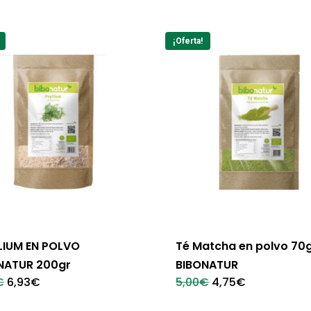
¡Oferta!
LIUM EN POLVO
Té Matcha en polvo 70
NATUR 200gr
BIBONATUR
El
El
El
El
€
6,93
€
5,00
€
4,75
€
precio
precio
precio
precio
original
actual
original
actual