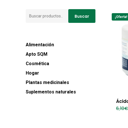
Buscar
Buscar
¡Oferta!
por:
Alimentación
Apto SQM
Cosmética
Hogar
Plantas medicinales
Suplementos naturales
Ácido
6,10