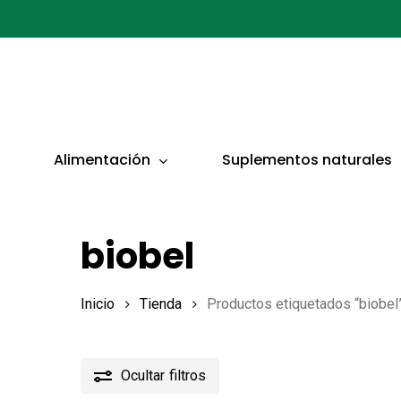
Ir
al
contenido
principal
Presionar ENTER para buscar o ESC para cerrar
Alimentación
Suplementos naturales
biobel
Inicio
Tienda
Productos etiquetados “biobel
Ocultar
filtros