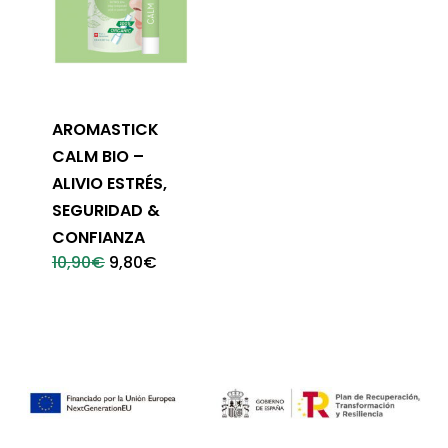
AROMASTICK
CALM BIO –
ALIVIO ESTRÉS,
SEGURIDAD &
CONFIANZA
El
El
10,90
€
9,80
€
precio
precio
original
actual
era:
es:
10,90€.
9,80€.