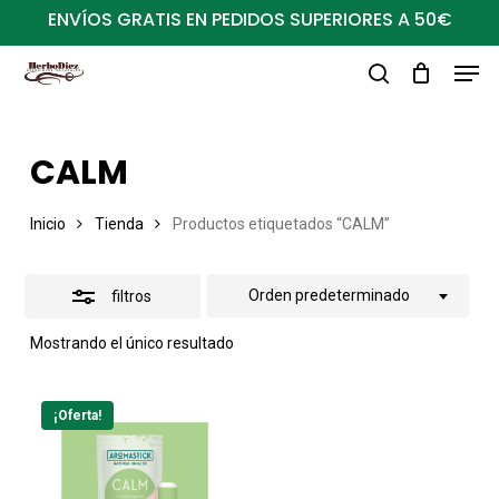
Ir
ENVÍOS GRATIS EN PEDIDOS SUPERIORES A 50€
al
Close
Men
Close
contenido
Filters
buscar
Menu
principal
CALM
Inicio
Tienda
Productos etiquetados “CALM”
Orden predeterminado
filtros
Mostrando el único resultado
¡Oferta!