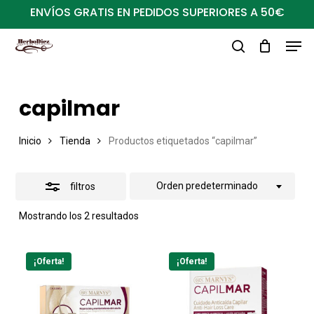
Ir
ENVÍOS GRATIS EN PEDIDOS SUPERIORES A 50€
al
Close
Men
Close
contenido
Filters
buscar
Menu
principal
capilmar
Inicio
Tienda
Productos etiquetados “capilmar”
Orden predeterminado
filtros
Mostrando los 2 resultados
¡Oferta!
¡Oferta!