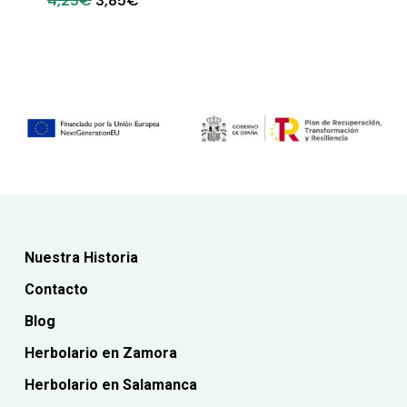
4,25
€
3,85
€
original
actual
precio
precio
era:
es:
original
actual
4,30€.
3,85€.
era:
es:
4,25€.
3,85€.
Nuestra Historia
Contacto
Blog
Herbolario en Zamora
Herbolario en Salamanca