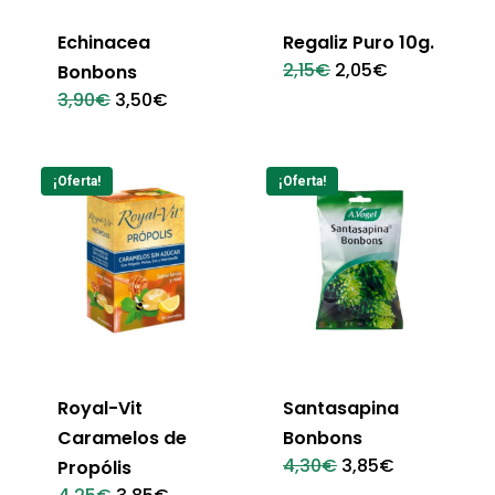
Echinacea
Regaliz Puro 10g.
El
El
2,15
€
2,05
€
Bonbons
precio
precio
El
El
3,90
€
3,50
€
original
actual
precio
precio
era:
es:
original
actual
2,15€.
2,05€.
era:
es:
3,90€.
3,50€.
¡Oferta!
¡Oferta!
Royal-Vit
Santasapina
Caramelos de
Bonbons
El
El
4,30
€
3,85
€
Propólis
precio
precio
El
El