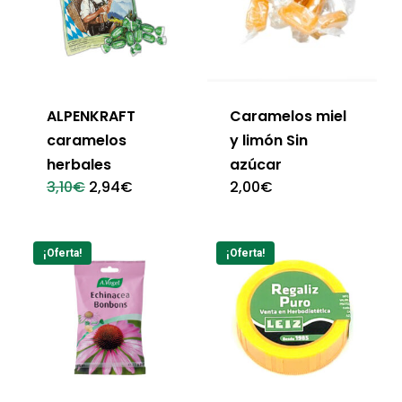
ALPENKRAFT
Caramelos miel
caramelos
y limón Sin
herbales
azúcar
El
El
3,10
€
2,94
€
2,00
€
precio
precio
original
actual
era:
es:
3,10€.
2,94€.
¡Oferta!
¡Oferta!