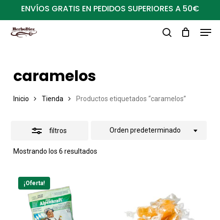
Ir
ENVÍOS GRATIS EN PEDIDOS SUPERIORES A 50€
al
Close
Men
Close
contenido
Filters
buscar
Menu
principal
caramelos
Inicio
Tienda
Productos etiquetados “caramelos”
Orden predeterminado
filtros
Mostrando los 6 resultados
¡Oferta!