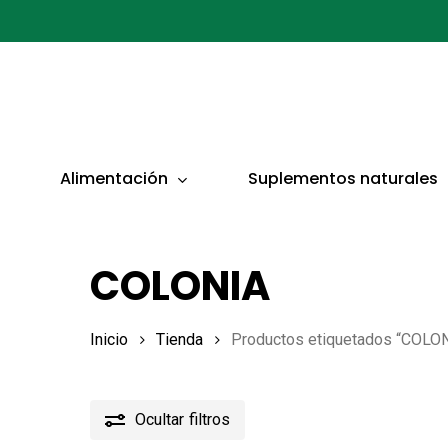
Ir
al
contenido
principal
Presionar ENTER para buscar o ESC para cerrar
Alimentación
Suplementos naturales
COLONIA
Inicio
Tienda
Productos etiquetados “COLO
Ocultar
filtros