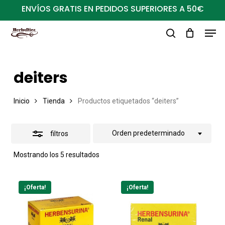
Ir
ENVÍOS GRATIS EN PEDIDOS SUPERIORES A 50€
al
Close
Men
Close
contenido
Filters
buscar
Menu
principal
deiters
Inicio
Tienda
Productos etiquetados “deiters”
Orden predeterminado
filtros
Mostrando los 5 resultados
¡Oferta!
¡Oferta!