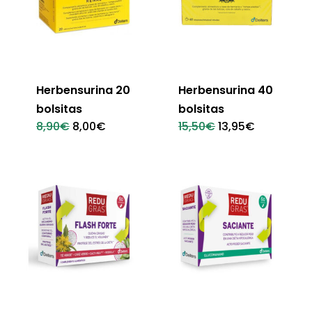
Herbensurina 20
Herbensurina 40
bolsitas
bolsitas
El
El
El
El
8,90
€
8,00
€
15,50
€
13,95
€
precio
precio
precio
precio
original
actual
original
actual
era:
es:
era:
es:
8,90€.
8,00€.
15,50€.
13,95€.