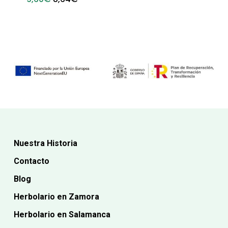
precio
precio
original
actual
era:
es:
9,60€.
8,64€.
Nuestra Historia
Contacto
Blog
Herbolario en Zamora
Herbolario en Salamanca