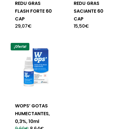
REDU GRAS
REDU GRAS
FLASH FORTE 60
SACIANTE 60
CAP
CAP
29,07
€
15,50
€
¡Oferta!
WOPS’ GOTAS
HUMECTANTES,
0,3%, 10ml
El
El
9,60
€
8,64
€