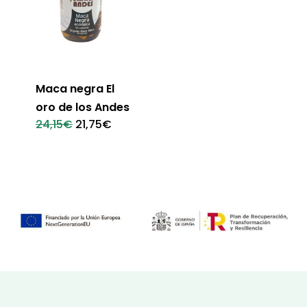
Maca negra El
oro de los Andes
El
El
24,15
€
21,75
€
precio
precio
original
actual
era:
es:
24,15€.
21,75€.