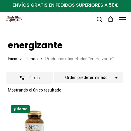
Ir
ENVÍOS GRATIS EN PEDIDOS SUPERIORES A 50€
al
Close
Men
Close
contenido
Filters
buscar
Menu
principal
energizante
Inicio
Tienda
Productos etiquetados “energizante”
Orden predeterminado
filtros
Mostrando el único resultado
¡Oferta!