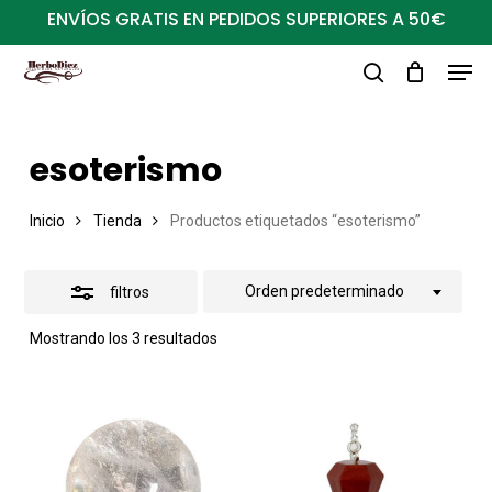
Ir
ENVÍOS GRATIS EN PEDIDOS SUPERIORES A 50€
al
Close
Men
Close
contenido
Filters
buscar
Menu
principal
esoterismo
Inicio
Tienda
Productos etiquetados “esoterismo”
Orden predeterminado
filtros
Mostrando los 3 resultados