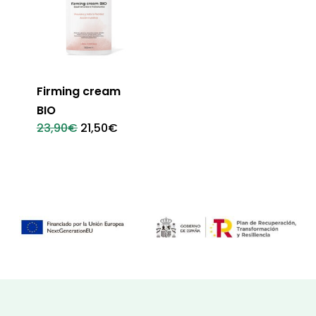
Firming cream
BIO
El
El
23,90
€
21,50
€
precio
precio
original
actual
era:
es:
23,90€.
21,50€.