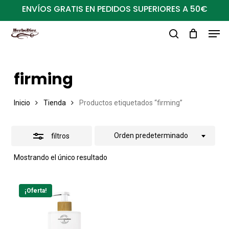
Ir
ENVÍOS GRATIS EN PEDIDOS SUPERIORES A 50€
al
Close
Men
Close
contenido
Filters
buscar
Menu
principal
firming
Inicio
Tienda
Productos etiquetados “firming”
Orden predeterminado
filtros
Mostrando el único resultado
¡Oferta!