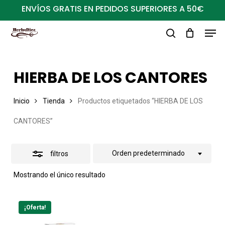
Ir
ENVÍOS GRATIS EN PEDIDOS SUPERIORES A 50€
al
Close
Men
Close
contenido
Filters
buscar
Menu
principal
HIERBA DE LOS CANTORES
Inicio
Tienda
Productos etiquetados “HIERBA DE LOS
CANTORES”
Orden predeterminado
filtros
Mostrando el único resultado
¡Oferta!