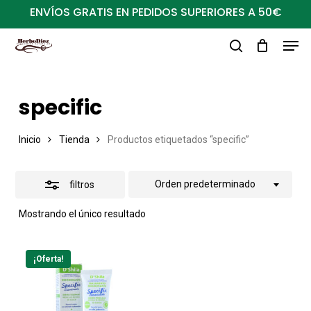
Ir
ENVÍOS GRATIS EN PEDIDOS SUPERIORES A 50€
al
Close
Men
Close
contenido
Filters
buscar
Menu
principal
specific
Inicio
Tienda
Productos etiquetados “specific”
Orden predeterminado
filtros
Mostrando el único resultado
¡Oferta!